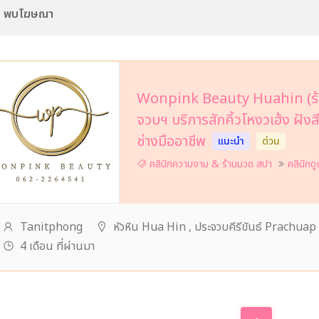
1 พบโฆษณา
Wonpink Beauty Huahin (ร้านสั
จวบฯ บริการสักคิ้วโหงวเฮ้ง ฝังส
ช่างมืออาชีพ
แนะนำ
ด่วน
คลินิกความงาม & ร้านนวด สปา
คลินิกด
Tanitphong
หัวหิน Hua Hin , ประจวบคีรีขันธ์ Prachua
4 เดือน ที่ผ่านมา