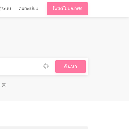
สู่ระบบ
ลงทะเบียน
โพสต์โฆษณาฟรี
ค้นหา
๋า
(0)