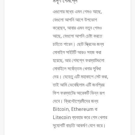
মসৃণ গেমপ্লে
এগুলোর মধ্যে এমন গেমও আছে,
যেগুলো আপনি আগে উপভোগ
করেছেন, আবার এমন নতুন গেমও
আছে, যেগুলো আপনি চেষ্টা করতে
চাইতে পারেন। ছোট স্ক্রিনের জন্য
মোবাইল সাইটটি আরও সহজ করা
হয়েছে, আর গেমপ্লে ফরম্যাটগুলো
মোবাইলে সর্বোত্তম খেলার সুবিধা
দেয়। যেহেতু এটি মহাকাশে সেট করা,
তাই আমি ভেবেছিলাম এটি জনপ্রিয়
ফিশ ফরম্যাটের আরেকটি ভিন্ন রূপ
দেবে। ক্রিপ্টোপ্রেমীদের জন্য
Bitcoin, Ethereum বা
Litecoin ব্যবহার করে গেম খেলার
সুযোগটি বাড়তি আকর্ষণ যোগ করে।