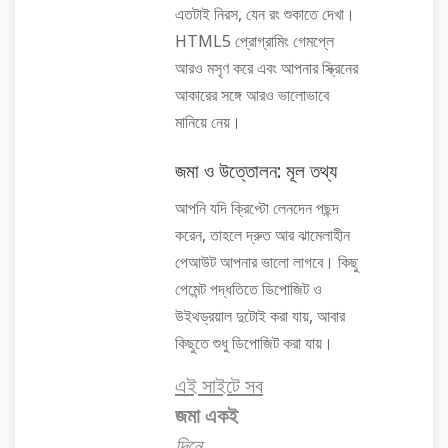
এতটাই নিরস, যেন রং শুকাতে দেখা।
HTML5 প্রোগ্রামিং গেমপ্লে
আরও মসৃণ করে এবং আপনার স্ক্রিনের
আকারের সঙ্গে আরও ভালোভাবে
মানিয়ে নেয়।
জমা ও উত্তোলন: মূল তথ্য
আপনি যদি ক্রিপ্টো লেনদেন পছন্দ
করেন, তাহলে দ্রুত আর ঝামেলাহীন
পেআউট আপনার ভালো লাগবে। কিছু
পেমেন্ট পদ্ধতিতে ডিপোজিট ও
উইথড্রয়াল দুটোই করা যায়, আবার
কিছুতে শুধু ডিপোজিট করা যায়।
এই সাইটে সব
জমা একই
দিনে