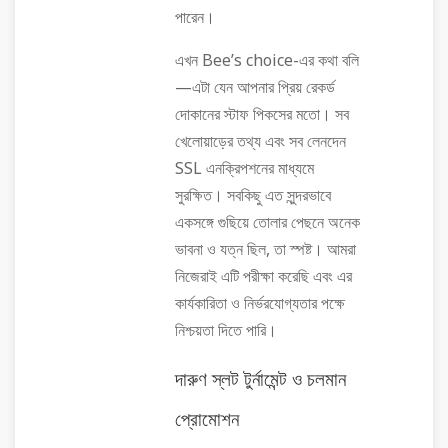
পারেন।
এখন Bee’s choice-এর কথা বলি
—এটা যেন আপনার প্রিয় রেকর্ড
দোকানের স্টাফ পিকসের মতো। সব
খেলোয়াড়ের তথ্য এবং সব লেনদেন
SSL এনক্রিপশনের মাধ্যমে
সুরক্ষিত। সবকিছু এত সুন্দরভাবে
একসঙ্গে গুছিয়ে তোলার পেছনে অনেক
ভাবনা ও যত্ন ছিল, তা স্পষ্ট। আমরা
নিজেরাই এটি পরীক্ষা করেছি এবং এর
কার্যকারিতা ও নির্ভরযোগ্যতার পক্ষে
নিশ্চয়তা দিতে পারি।
দারুণ স্লট টুর্নামেন্ট ও চলমান
প্রোমোশন