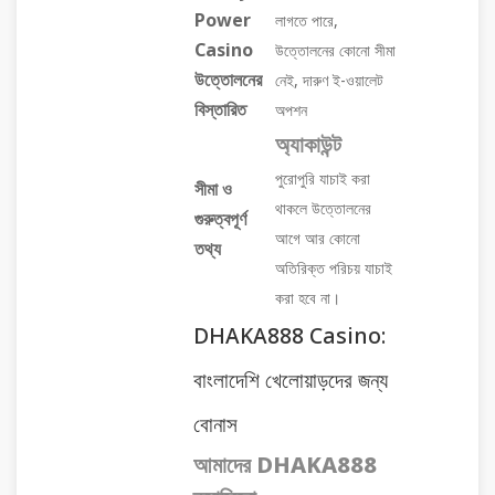
Power
লাগতে পারে,
Casino
উত্তোলনের কোনো সীমা
উত্তোলনের
নেই, দারুণ ই-ওয়ালেট
বিস্তারিত
অপশন
অ্যাকাউন্ট
পুরোপুরি যাচাই করা
সীমা ও
থাকলে উত্তোলনের
গুরুত্বপূর্ণ
আগে আর কোনো
তথ্য
অতিরিক্ত পরিচয় যাচাই
করা হবে না।
DHAKA888 Casino:
বাংলাদেশি খেলোয়াড়দের জন্য
বোনাস
আমাদের DHAKA888