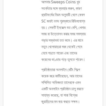
আপনার Sweeps Coins খুব
সতর্কতার সঙ্গে ব্যবহার করুন, কারণ
প্ল্যাটফর্মের নিয়ম অনুযায়ী খেলে কেবল
SC জয়ই নগদ পুরস্কারে রিডিমযোগ্য
হয়। সেফটি ইনডেক্স যত বেশি, খেলার
সময় বা উত্তোলন করার সময় সমস্যায়
পড়ার সম্ভাবনা তত কমে। এর মানে
নতুন খেলোয়াড়রা শুরু থেকেই গেমে
নেমে পড়তে পারেন এবং তাদের
কয়েনের ভাণ্ডার গড়ে তুলতে পারেন।
প্রতিষ্ঠাতারা অনলাইন বেটিং শিল্পে
কয়েক বছর কাটিয়েছেন, আর তাদের
সম্মিলিত অভিজ্ঞতা তাদেরকে এমন
একটি অনলাইন প্রতিষ্ঠান চালু করতে
সাহায্য করেছে, যা সারা বিশ্বের
জুয়াড়িদের মন জয় করতে সক্ষম।