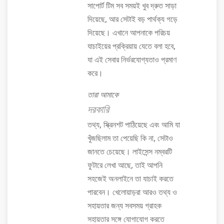
সাপোর্ট টিম সব সময়ই খুব দ্রুত সাড়া
দিয়েছে, আর সেটাই বড় পার্থক্য গড়ে
দিয়েছে। এখানে আপনাকে পরিচয়
যাচাইয়ের প্রক্রিয়ায় যেতে বলা হবে,
যা এই সেবার নির্ভরযোগ্যতাও প্রমাণ
করে।
তারা আমাকে
দরকারি
তথ্য, স্ক্রিনশট পাঠিয়েছে এবং আমি যা
খুঁজছিলাম তা পেয়েছি কি না, সেটাও
জানতে চেয়েছে। লাইসেন্স নম্বরটি
ফুটারে লেখা আছে, তাই আপনি
সহজেই অনলাইনে তা যাচাই করতে
পারবেন। খেলোয়াড়রা আরও তথ্য ও
সহায়তার জন্য সবসময় গ্রাহক
সহায়তার সঙ্গে যোগাযোগ করতে