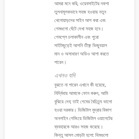
আমরা মনে করি, ওয়েবসাইটের নকশা
তুলনামূলকভাবে সহজ হওয়ায় নতুন
খেলোয়াড়দের সাইন আপ করা এবং
গেমগুলো ঘেঁটে দেখা সহজ হবে।
গেমপ্লে চলাকালীন এবং পুরো
সাইটজুড়েই আপনি তীক্ষ্ণ ভিজ্যুয়াল
মান ও অসাধারণ অডিও আশা করতে
পারেন।
এখনও যদি
বুঝতে না পারেন এখানে কী হয়েছে,
নির্দ্বিধায় আমাকে ফোন করুন, আমি
বুঝিয়ে দেব; তাই গেমের বৈচিত্র্য ভালো
হওয়া দরকার। ডিজিটাল মুদ্রার বিকাশ
অনলাইন গেমিংয়ে ডিজিটাল ওয়ালেটের
ব্যবহারকে আরও সহজ করেছে।
কিন্তু আসল মোড়টা হলো: থিমগুলো