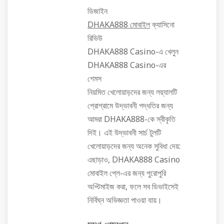
ডিজাইন
DHAKA888 মোবাইল
ক্যাসিনো
রিভিউ
DHAKA888 Casino-এ খেলুন
DHAKA888 Casino-এর
গেমস
নিয়মিত খেলোয়াড়দের জন্য লয়্যালটি
প্রোগ্রামে উদ্ভাবনী পদ্ধতির জন্য
আমরা DHAKA888-কে স্বীকৃতি
দিই। এই উদ্ভাবনী সার্চ টুলটি
খেলোয়াড়দের জন্য অনেক সুবিধা দেয়:
এছাড়াও, DHAKA888 Casino
মোবাইল প্লে-এর জন্য পুরোপুরি
অপ্টিমাইজ করা, ফলে সব ডিভাইসেই
নির্বিঘ্ন অভিজ্ঞতা পাওয়া যায়।