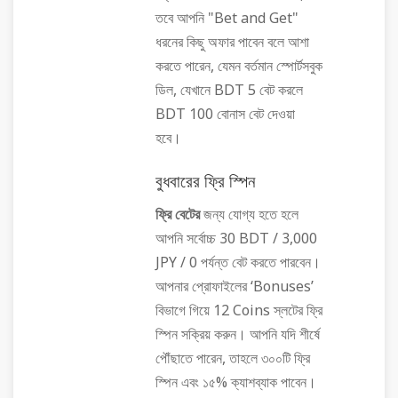
তবে আপনি "Bet and Get"
ধরনের কিছু অফার পাবেন বলে আশা
করতে পারেন, যেমন বর্তমান স্পোর্টসবুক
ডিল, যেখানে BDT 5 বেট করলে
BDT 100 বোনাস বেট দেওয়া
হবে।
বুধবারের ফ্রি স্পিন
ফ্রি বেটের
জন্য যোগ্য হতে হলে
আপনি সর্বোচ্চ 30 BDT / 3,000
JPY / 0 পর্যন্ত বেট করতে পারবেন।
আপনার প্রোফাইলের ‘Bonuses’
বিভাগে গিয়ে 12 Coins স্লটের ফ্রি
স্পিন সক্রিয় করুন। আপনি যদি শীর্ষে
পৌঁছাতে পারেন, তাহলে ৩০০টি ফ্রি
স্পিন এবং ১৫% ক্যাশব্যাক পাবেন।