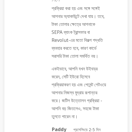
প্রক্রিয়া করা হয় এবং সঙ্গে সঙ্গেই
আপনার অ্যাকাউন্টে দেখা যায়। তবে,
টাকা তোলার ক্ষেত্রে আপনাকে
SEPA ব্যাংক ট্রান্সফার বা
Revolut-এর মতো বিকল্প পদ্ধতি
ব্যবহার করতে হবে, কারণ কার্ডে
সরাসরি টাকা তোলা সমর্থিত নয়।
একইভাবে, আপনি যখন উইথড্র
করেন, সেটি ইউরো হিসেবে
প্রক্রিয়াকরণ হয় এবং পেমেন্ট গেটওয়ে
আপনার নিজস্ব মুদ্রায় রূপান্তর
করে। জটিল উত্তোলন প্রক্রিয়া -
আপনি বড় জিতলেও, সহজে টাকা
তুলতে পারেন না।
Paddy
প্রসেসিংয়ে 2-5 দিন