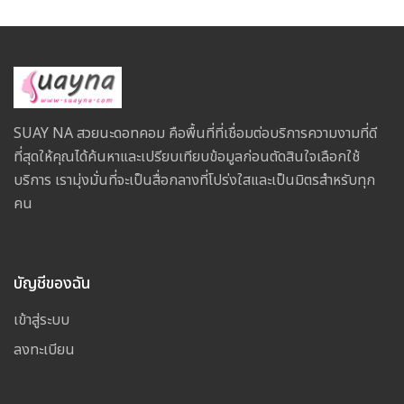
SUAY NA สวยนะดอทคอม คือพื้นที่ที่เชื่อมต่อบริการความงามที่ดี
ที่สุดให้คุณได้ค้นหาและเปรียบเทียบข้อมูลก่อนตัดสินใจเลือกใช้
บริการ เรามุ่งมั่นที่จะเป็นสื่อกลางที่โปร่งใสและเป็นมิตรสำหรับทุก
คน
บัญชีของฉัน
เข้าสู่ระบบ
ลงทะเบียน