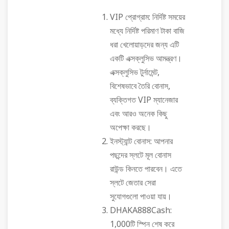
VIP প্রোগ্রাম: নির্দিষ্ট সময়ের
মধ্যে নির্দিষ্ট পরিমাণ টাকা বাজি
ধরা খেলোয়াড়দের জন্য এটি
একটি এক্সক্লুসিভ আমন্ত্রণ।
এক্সক্লুসিভ টুর্নামেন্ট,
বিশেষভাবে তৈরি বোনাস,
ব্যক্তিগত VIP ম্যানেজার
এবং আরও অনেক কিছু
অপেক্ষা করছে।
ইনস্ট্যান্ট বোনাস: আপনার
পছন্দের স্লটে মূল বোনাস
রাউন্ড কিনতে পারবেন। এতে
স্লটে জেতার সেরা
সুযোগগুলো পাওয়া যায়।
DHAKA888Cash:
1,000টি স্পিন শেষ করে