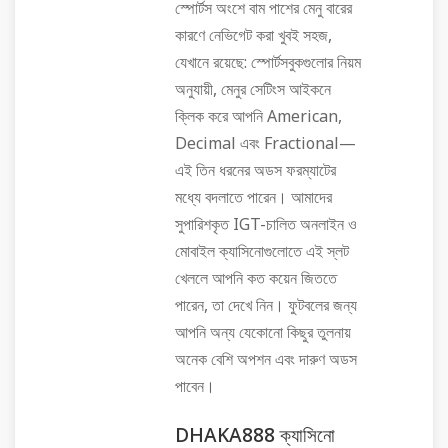
স্পোর্টস অংশে বাম পাশের মেনু বারের
কারণে নেভিগেট করা খুবই সহজ,
যেখানে রয়েছে: স্পোর্টসবুকগুলোর নিয়ম
অনুযায়ী, মেনুর সেটিংস আইকনে
ক্লিক করে আপনি American,
Decimal এবং Fractional—
এই তিন ধরনের অডস ফরম্যাটের
মধ্যে বদলাতে পারেন। আমাদের
সুপারিশকৃত IGT-চালিত অনলাইন ও
মোবাইল ক্যাসিনোগুলোতে এই স্লট
খেললে আপনি কত কয়েন জিততে
পারেন, তা দেখে নিন। ফুটবলের জন্য
আপনি অন্য যেকোনো কিছুর তুলনায়
অনেক বেশি অপশন এবং দারুণ অডস
পাবেন।
DHAKA888 ক্যাসিনো