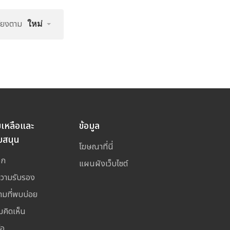
รียงตาม
ใหม่
ยเหลือและ
ข้อมูล
บสนุน
โฆษณาที่นี่
อก
แผนผังเว็บไซต์
ความรับรอง
ามที่พบบ่อย
มคิดเห็น
่อ