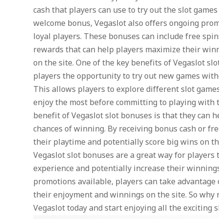
cash that players can use to try out the slot games 
welcome bonus, Vegaslot also offers ongoing pro
loyal players. These bonuses can include free spin
rewards that can help players maximize their win
on the site. One of the key benefits of Vegaslot slo
players the opportunity to try out new games with
This allows players to explore different slot game
enjoy the most before committing to playing with 
benefit of Vegaslot slot bonuses is that they can h
chances of winning. By receiving bonus cash or fre
their playtime and potentially score big wins on th
Vegaslot slot bonuses are a great way for players 
experience and potentially increase their winnings
promotions available, players can take advantage 
their enjoyment and winnings on the site. So why n
Vegaslot today and start enjoying all the exciting 