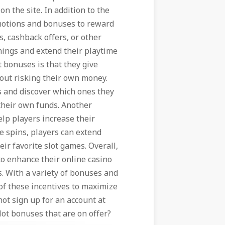
on the site. In addition to the
motions and bonuses to reward
s, cashback offers, or other
nings and extend their playtime
t bonuses is that they give
out risking their own money.
s and discover which ones they
their own funds. Another
elp players increase their
e spins, players can extend
eir favorite slot games. Overall,
to enhance their online casino
. With a variety of bonuses and
of these incentives to maximize
ot sign up for an account at
slot bonuses that are on offer?