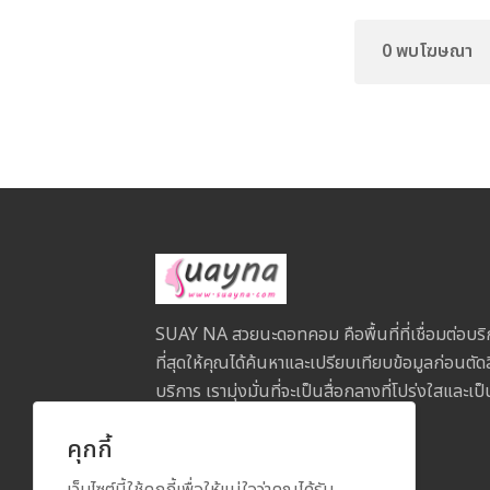
0 พบโฆษณา
SUAY NA สวยนะดอทคอม คือพื้นที่ที่เชื่อมต่อบริ
ที่สุดให้คุณได้ค้นหาและเปรียบเทียบข้อมูลก่อนตัด
บริการ เรามุ่งมั่นที่จะเป็นสื่อกลางที่โปร่งใสและ
คุกกี้