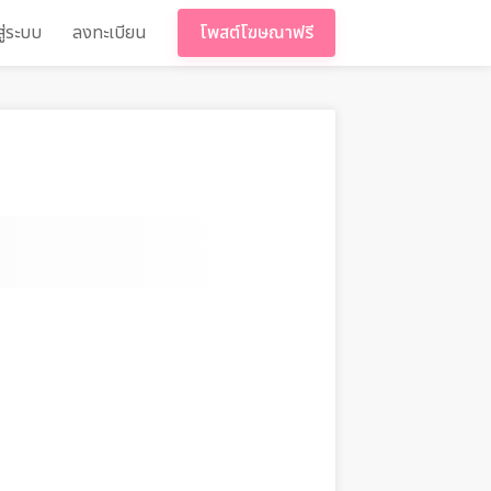
สู่ระบบ
ลงทะเบียน
โพสต์โฆษณาฟรี