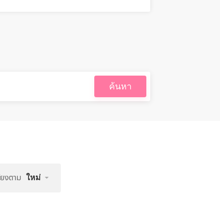
ค้นหา
รียงตาม
ใหม่