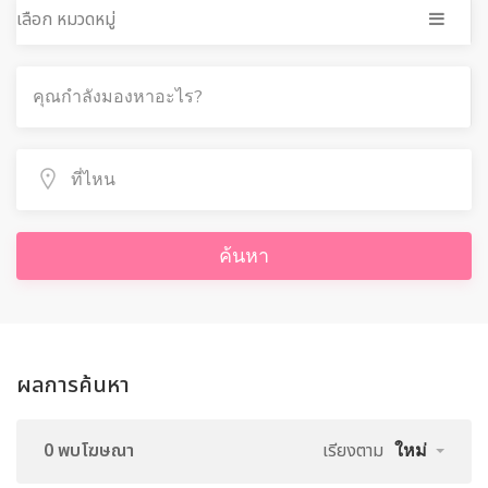
เลือก หมวดหมู่
ค้นหา
ผลการค้นหา
0 พบโฆษณา
เรียงตาม
ใหม่