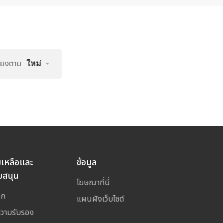
รียงตาม
ใหม่
ยเหลือและ
ข้อมูล
บสนุน
โฆษณาที่นี่
อก
แผนผังเว็บไซต์
ความรับรอง