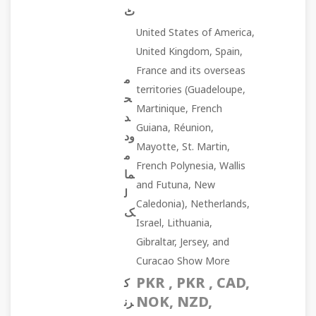
ٹ
United States of America,
United Kingdom, Spain,
France and its overseas
م
territories (Guadeloupe,
ح
Martinique, French
د
Guiana, Réunion,
ود
Mayotte, St. Martin,
م
French Polynesia, Wallis
ما
and Futuna, New
ل
Caledonia), Netherlands,
ک
Israel, Lithuania,
Gibraltar, Jersey, and
Curacao Show More
PKR , PKR , CAD,
ک
NOK, NZD,
رن