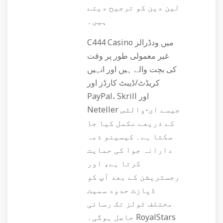
لین دین کو ترجیح دیتے
ہیں۔
C444 Casino میں ودڈرالز
غیر معمولی طور پر وقت
کی بچت والے ہیں اور انہیں
کریڈٹ/ڈیبٹ کارڈز اور
PayPal، Skrill اور
Neteller جیسے ای-والٹس
کے ذریعے مکمل کیا جا
سکتا ہے۔ کیسینو ذمہ
دارانہ جوا کی حمایت
کرتا ہے، اور
رجسٹریشن کے بعد آپ کو
ڈپازٹ حدود سمیت
مختلف ٹولز تک رسائی
حاصل ہوگی۔ RoyalStars