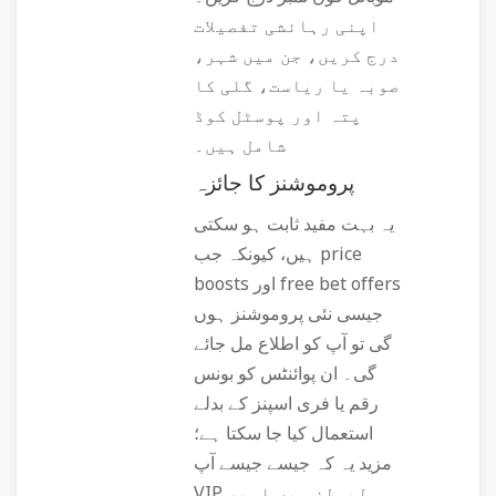
اپنی رہائشی تفصیلات
درج کریں، جن میں شہر،
صوبہ یا ریاست، گلی کا
پتہ اور پوسٹل کوڈ
شامل ہیں۔
پروموشنز کا جائزہ
یہ بہت مفید ثابت ہو سکتی
ہیں، کیونکہ جب price
boosts اور free bet offers
جیسی نئی پروموشنز ہوں
گی تو آپ کو اطلاع مل جائے
گی۔ ان پوائنٹس کو بونس
رقم یا فری اسپنز کے بدلے
استعمال کیا جا سکتا ہے؛
مزید یہ کہ جیسے جیسے آپ
VIP لیولز میں اوپر