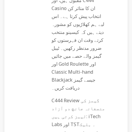
مقبول ہیں، اور C444
Casino ان کا متاثر کن
انتخاب پیش کرتا ہے۔ اس
لیے ہم کھلاڑیوں کو مشورہ
دیتے ہیں کہ کیسینو منتخب
کرتے وقت ان فہرستوں کو
ضرور مدنظر رکھیں۔ ٹیبل
گیمز والے حصے میں جائیں
اور Gold Roulette اور
Classic Multi-hand
Blackjack جیسے گیمز
دریافت کریں۔
C444 Review گیمز کی
منصفانہ جانچ دو آزاد
لیبز کرتی ہیں: iTech
Labs اور TST۔ بلیک