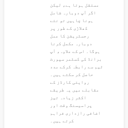
مستقل ہوتا ہے، لیکن
اگر آپ دوبارہ شامل
ہونا چاہیں تو نئے
کھلاڑی کے طور پر
رجسٹریشن کا عمل
دوبارہ مکمل کرنا
ہوگا۔ اس کے علاوہ، آپ
برانڈ کی کسٹمر سپورٹ
ٹیم سے رابطہ کرکے مدد
حاصل کر سکتے ہیں۔
روایتی کارڈز کے
مقابلے میں یہ طریقے
اکثر زیادہ تیز
پراسیسنگ وقت اور
اضافی رازداری فراہم
کرتے ہیں۔