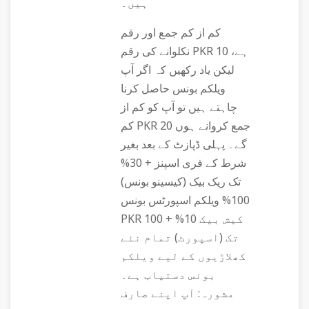
ہیں۔
کم از کم جمع اور رقم
نکلوانے کی رقم PKR 10 ہے،
لیکن یاد رکھیں کہ اگر آپ
ویلکم بونس حاصل کرنا
چاہتے ہیں تو آپ کو کم از
کم PKR 20 جمع کروانے ہوں
گے۔ پہلی ڈپازٹ کے بعد بغیر
شرط کے فری اسپنز + 30%
تک ریک بیک (کیسینو بونس)
100% ویلکم اسپورٹس بونس
PKR 100 + %10 کیش بیک
تک (اسپورٹ) تمام نئے
کھلاڑیوں کے لیے ویلکم
بونس دستیاب ہے۔
مشورہ: آپ اپنے صارف