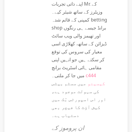
اپنے ذاتی تجربات Mr. کے
وزیٹرز کے ساتھ شیئر کیے۔
کمپنی کے قائم شدہ betting
shop برانڈ جیسے ہی رنگوں
اور تھیمز والی ویب سائٹ
ڈیزائن کے ساتھ، کھلاڑی اسی
معیار کی سروس کی توقع
کر سکتے ہیں جو انہیں اپنی
مقامی ہائی اسٹریٹ برانچ
c444
میں جا کر ملتی۔
کیسینو
میں سسٹم بیٹس
کی سہولت موجود ہے،
اور اس اسپورٹس بُک میں
کیش آؤٹ کا فیچر بھی
دستیاب ہے۔
ان پروموز کے