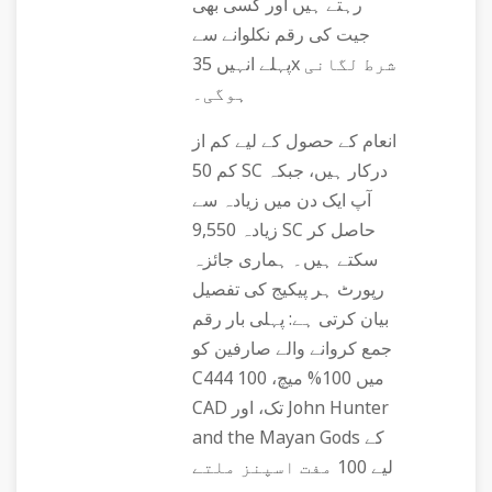
رہتے ہیں اور کسی بھی
جیت کی رقم نکلوانے سے
پہلے انہیں 35x شرط لگانی
ہوگی۔
انعام کے حصول کے لیے کم از
کم 50 SC درکار ہیں، جبکہ
آپ ایک دن میں زیادہ سے
زیادہ 9,550 SC حاصل کر
سکتے ہیں۔ ہماری جائزہ
رپورٹ ہر پیکیج کی تفصیل
بیان کرتی ہے: پہلی بار رقم
جمع کروانے والے صارفین کو
C444 میں 100% میچ، 100
CAD تک، اور John Hunter
and the Mayan Gods کے
لیے 100 مفت اسپنز ملتے