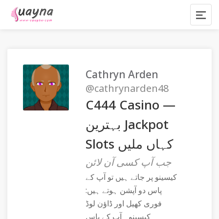
Cathryn Arden
@cathrynarden48
C444 Casino —
بہترین Jackpot
Slots کہاں ملیں
جب آپ کسی آن لائن
کیسینو پر جاتے ہیں تو آپ کے
پاس دو آپشن ہوتے ہیں:
فوری کھیل اور ڈاؤن لوڈ
کیسینو۔ آپ کے پاس