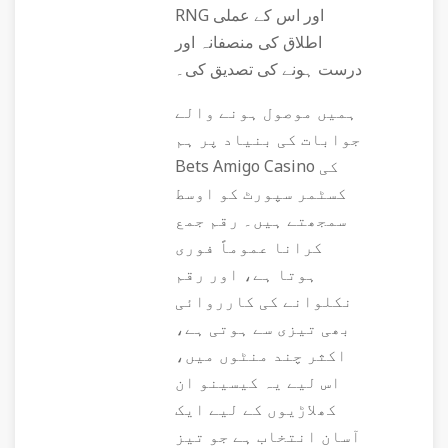
RNG اور اس کے عملی
اطلاق کی منصفانہ اور
درست ہونے کی تصدیق کی۔
ہمیں موصول ہونے والے
جوابات کی بنیاد پر ہم
Bets Amigo Casino کی
کسٹمر سپورٹ کو اوسط
سمجھتے ہیں۔ رقم جمع
کرانا عموماً فوری
ہوتا ہے، اور رقم
نکلوانے کی کارروائی
بھی تیزی سے ہوتی ہے،
اکثر چند منٹوں میں،
اس لیے یہ کیسینو ان
کھلاڑیوں کے لیے ایک
آسان انتخاب ہے جو تیز