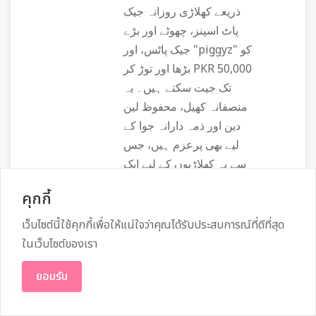
ذریعے کھلاڑی روزانہ جیک
پاٹ اسپنز، چھوٹے اور بڑے
جیک پاٹس، اور "piggyz" کو
بڑھا اور توڑ کر PKR 50,000
تک جیت سکتے ہیں۔ یہ
منصفانہ کھیل، محفوظ لین
دین اور ذمہ دارانہ جوا کے
لیے بھی پرعزم ہیں، جس
سے یہ کھلاڑیوں کے لیے ایک
محفوظ اور خوشگوار پلیٹ
คุกกี้
فارم بنتا ہے۔ یہاں اعلیٰ
معیار کی پروموشنز،
เว็บไซต์นี้ใช้คุกกี้เพื่อให้แน่ใจว่าคุณได้รับประสบการณ์ที่ดีที่สุด
اسپورٹس بیٹنگ، ٹیبل گیمز
ในเว็บไซต์ของเรา
اور سلاٹس کے ساتھ ساتھ
ยอมรับ
اعلیٰ سطح کی سیکیورٹی
بھی موجود ہے۔ اگر کسی