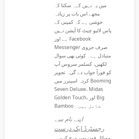
میں یہ نہیں کہہ سکتا کہ
مجھے اس بات پر زیادہ
خوشی ہے کہ کمپنی کے
پاس لائیو چیٹ کا آپشن نہیں
ہے اور Facebook
Messenger صرف جزوی
متبادل ہے۔ کوئی بھی سوال
لکھیں، کسٹمر سروس آپ
کو فوراً جواب دے گی۔ تجویز
کردہ اسپنرز میں Booming
Seven Deluxe، Midas
Golden Touch، اور Big
Bamboo شامل ہیں۔
اپنے نام سے
رجسٹرڈ ایک درست
موبائل فون نمبر درج کریں۔