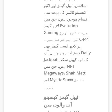
سلاٹس، ٹیبل گیمز اور لائیو
کیسینو ٹائٹلز کی بہت سی
اقسام موجود ہیں، جن میں
لائیو گیمز Evolution
Gaming جیسے ڈویلپرز
فراہم کرتے ہیں۔ C444
پر کچھ ایسی گیمز بھی
دستیاب ہیں جہاں آپ Daily
Jackpot کے لیے کھیل سکتے
ہیں، جن میں NFT
Megaways، Shah Matt
اور Mystic Staxx شامل
ہیں۔
ٹیبل گیمز کیسینو
آنے والوں میں