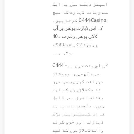
اسپنز دیتے ہیں یا ایک
سے زیادہ ڈپازٹ کا میچ
کرتے ہیں۔ C444 Casino
کے اس ڈپازٹ بونس پر آپ
کی بونس رقم سے 40x
ویجرنگ کی شرط لاگو
ہوتی ہے۔
C444 کی اس جنت میں بہت
سی دلچسپ پروموشنز
دریافت کریں، جن میں
نئے کھلاڑیوں کے لیے
مختلف آفرز بھی شامل
ہیں۔ دلچسپ بات یہ ہے
کہ اس کیسینو میں بڑے
ڈپازٹس اور خرچ کرنے
والے کھلاڑیوں کے لیے