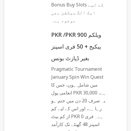
Bonus Buy Slots کے لیے
ایک الگ سیکشن بھی
موجود ہے۔
PKR /PKR 900 ویلکم
پیکیج + 50 فری اسپنز
بغیر ڈپازٹ بونس
Pragmatic Tournament
January Spin Win Quest
میں شامل ہوں، جس کا
انعامی پول PKR 30,000 ہے،
یہ صرف 20 دن میں ختم ہو
رہا ہے، اور اس کے لیے کم
از کم بیٹ PKR 0 ہے۔ فری
اسپنز 48 گھنٹے تک کارآمد