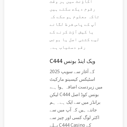
اکاؤنٹ میں ہر وقت
رقوم دیکھ سکتے ہیں
تاکہ معلوم ہو سکے کہ
آپ کے پاس شرط لگانے
یا کیش آؤٹ کرنے کے
لیے کتنی اصل یا بونس
رقم دستیاب ہے۔
C444 ویک اینڈ بونس
2025 کے آغاز سے سویپ
اسٹیکس کیسینو مارکیٹ
میں زبردست اضافہ ہوا ہے،
لیکن C444 بونس کوڈ اصل
برانڈز میں سے ایک ہے۔ ہم
جانتے ہیں کہ آپ میں سے
اکثر لوگ کسی اور چیز سے
پہلے C444 Casino کے