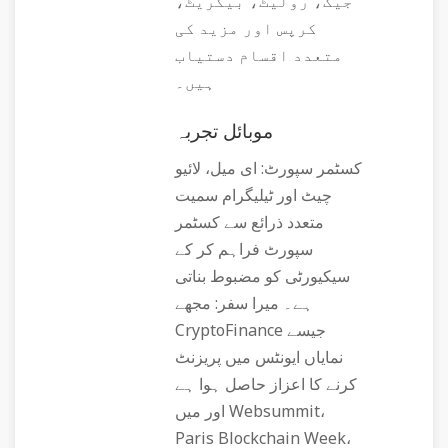
جیک، رولیٹ، بیکریٹ،
کرپس اور مزید کی
متعدد اقسام دستیاب
ہیں۔
موبائل تجربہ
کسٹمر سپورٹ: ای میل، لائیو
چیٹ اور ٹیلیگرام سمیت
متعدد ذرائع سے کسٹمر
سپورٹ فراہم کر کے
سیکیورٹی کو مضبوط بناتی
ہے۔ میرا سفر: مجھے
CryptoFinance جیسے
نمایاں ایونٹس میں پریزنٹ
کرنے کا اعزاز حاصل ہوا ہے
اور میں Websummit،
Paris Blockchain Week،