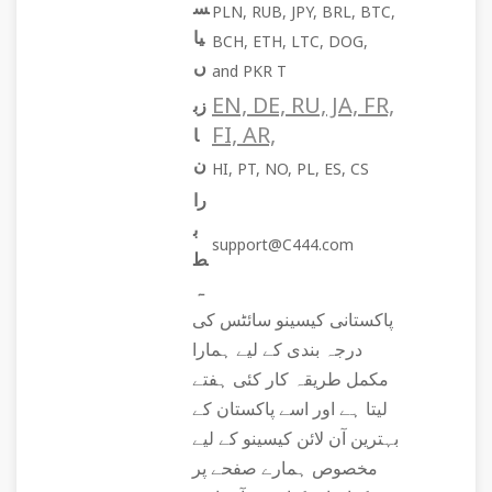
س
PLN, RUB, JPY, BRL, BTC,
یا
BCH, ETH, LTC, DOG,
ں
and PKR T
EN, DE, RU, JA, FR,
زب
FI, AR,
ا
ن
HI, PT, NO, PL, ES, CS
را
ب
support@C444.com
ط
ہ
پاکستانی کیسینو سائٹس کی
درجہ بندی کے لیے ہمارا
مکمل طریقہ کار کئی ہفتے
لیتا ہے اور اسے پاکستان کے
بہترین آن لائن کیسینو کے لیے
مخصوص ہمارے صفحے پر