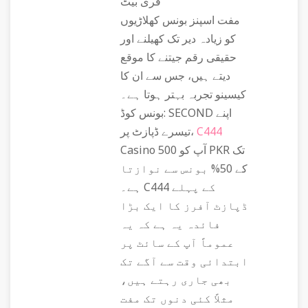
فری بیٹ
مفت اسپنز بونس کھلاڑیوں
کو زیادہ دیر تک کھیلنے اور
حقیقی رقم جیتنے کا موقع
دیتے ہیں، جس سے ان کا
کیسینو تجربہ بہتر ہوتا ہے۔
بونس کوڈ: SECOND اپنے
C444
تیسرے ڈپازٹ پر،
Casino آپ کو 500 PKR تک
کے 50% بونس سے نوازتا
ہے۔ C444 کے پہلے
ڈپازٹ آفرز کا ایک بڑا
فائدہ یہ ہے کہ یہ
عموماً آپ کے سائٹ پر
ابتدائی وقت سے آگے تک
بھی جاری رہتے ہیں،
مثلاً کئی دنوں تک مفت