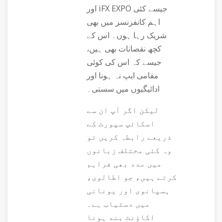
اور iFX EXPO جیسے کئی
اہم کانفرنسز میں بھی
شریک رہا ہوں۔ اس کے
کچھ نقصانات بھی ہیں،
جیسے کہ اس کی کوئی
مقامی ایپ نہ ہونا اور
ادائیگیوں میں سستی۔
لیکن اگر آپ ان سے
اسکائپ سپورٹ کے
ذریعے رابطہ کریں تو
وہ کئی مختلف زبانوں
میں مدد بھی فراہم
کرتے ہیں، جو اطالوی،
ہسپانوی اور یونانی
میں دستیاب ہے۔
اکاؤنٹ بند ہونا