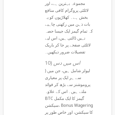
مجموعہ بہترین ہے، اور
لائلٹی پروگرام کافی منافع
بخش ہے۔ کھلاڑیوں کو یہ
بات ذہن میں رکھنی چاہیے
کہ تمام گیمز ایک جیسا حصہ
نہیں ڈالتی ہیں، اس لیے
لائلٹی صفحے پر جا کر باریک
تفصیلات ضرور دیکھیں۔
اس میں دس (10
) لیولز شامل ہیں، جن میں
سے ہر ایک پر معیاری
پروموشنز سے بڑھ کر فوائد
ملتے ہیں۔ اس کے علاوہ
BTC گیمز کا ایک مکمل
سیکشن، Bonus Wagering
کا سیکشن، اور خاص طور پر