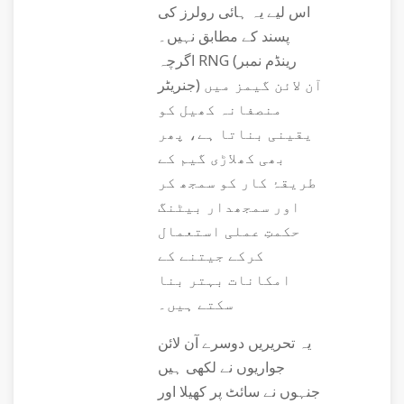
اس لیے یہ ہائی رولرز کی
پسند کے مطابق نہیں۔
اگرچہ RNG (رینڈم نمبر
جنریٹر) آن لائن گیمز میں
منصفانہ کھیل کو
یقینی بناتا ہے، پھر
بھی کھلاڑی گیم کے
طریقۂ کار کو سمجھ کر
اور سمجھدار بیٹنگ
حکمتِ عملی استعمال
کرکے جیتنے کے
امکانات بہتر بنا
سکتے ہیں۔
یہ تحریریں دوسرے آن لائن
جواریوں نے لکھی ہیں
جنہوں نے سائٹ پر کھیلا اور