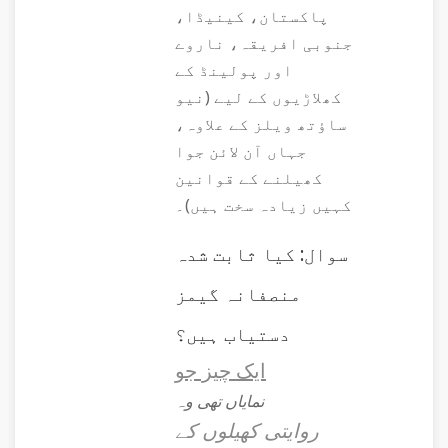
پاکستان، کینیڈا،
جنوبی افریقہ، ناروے
اور پولینڈ کے
کھلاڑیوں کے لیے (نیو
ساؤتھ ویلز کے علاوہ،
جہاں آن لائن جوا
کھیلنے کے قوانین
کہیں زیادہ سخت ہیں)۔
سوال: کیا ثابت شدہ
منصفانہ گیمز
دستیاب ہیں؟
ایک چیز جو
نمایاں تھی وہ
روایتی کھیلوں کے