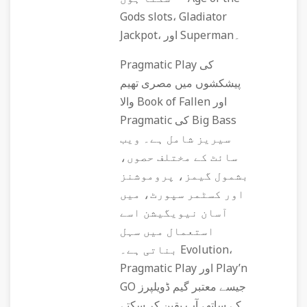
Gods slots، Gladiator
Jackpot، اور Superman۔
Pragmatic Play کی
پیشکشوں میں مصری تھیم
والا Book of Fallen اور
Pragmatic کی Big Bass
سیریز شامل ہے۔ ویب
سائٹ کے مختلف حصوں،
بشمول گیمز، پروموشنز
اور کسٹمر سپورٹ، میں
آسان نیویگیشن اسے
استعمال میں سہل
بناتی ہے۔ Evolution،
Pragmatic Play اور Play’n
GO جیسے معتبر گیم ڈویلپرز
کے ساتھ، آپ یقین کر سکتے