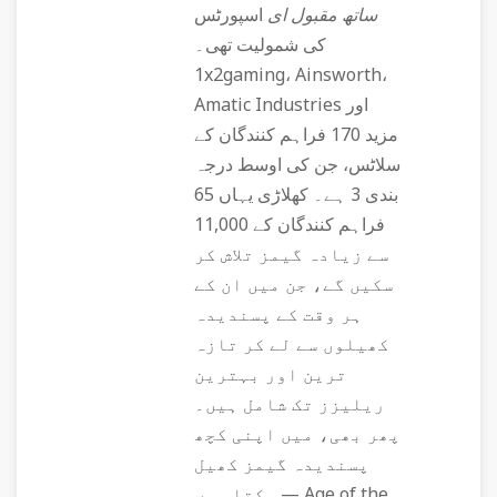
ساتھ مقبول ای
اسپورٹس
کی شمولیت تھی۔
1x2gaming، Ainsworth،
Amatic Industries اور
مزید 170 فراہم کنندگان کے
سلاٹس، جن کی اوسط درجہ
بندی 3 ہے۔ کھلاڑی یہاں 65
فراہم کنندگان کے 11,000
سے زیادہ گیمز تلاش کر
سکیں گے، جن میں ان کے
ہر وقت کے پسندیدہ
کھیلوں سے لے کر تازہ
ترین اور بہترین
ریلیزز تک شامل ہیں۔
پھر بھی، میں اپنی کچھ
پسندیدہ گیمز کھیل
سکتا ہوں — Age of the