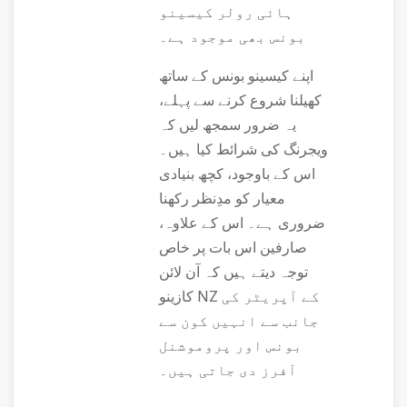
ہائی رولر کیسینو
بونس بھی موجود ہے۔
اپنے کیسینو بونس کے ساتھ
کھیلنا شروع کرنے سے پہلے،
یہ ضرور سمجھ لیں کہ
ویجرنگ کی شرائط کیا ہیں۔
اس کے باوجود، کچھ بنیادی
معیار کو مدِنظر رکھنا
ضروری ہے۔ اس کے علاوہ،
صارفین اس بات پر خاص
توجہ دیتے ہیں کہ آن لائن
کازینو NZ کے آپریٹر کی
جانب سے انہیں کون سے
بونس اور پروموشنل
آفرز دی جاتی ہیں۔