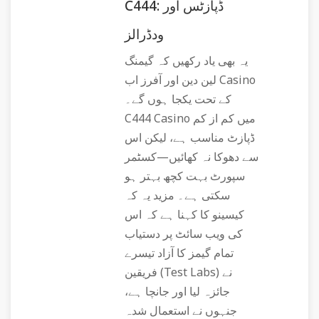
C444: ڈپازٹس اور
ودڈرالز
یہ بھی یاد رکھیں کہ گیمنگ
لین دین اور آفرز اب Casino
کے تحت یکجا ہوں گے۔
C444 Casino میں کم از کم
ڈپازٹ مناسب ہے، لیکن اس
سے دھوکا نہ کھائیں—کسٹمر
سپورٹ بہت کچھ بہتر ہو
سکتی ہے۔ مزید یہ کہ
کیسینو کا کہنا ہے کہ اس
کی ویب سائٹ پر دستیاب
تمام گیمز کا آزاد تیسرے
فریقین (Test Labs) نے
جائزہ لیا اور جانچا ہے،
جنہوں نے استعمال شدہ