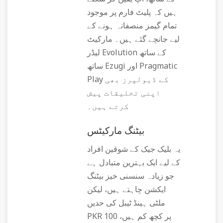
ہیں کہ پلیٹ فارم پر موجود
تمام گیمز منصفانہ ہونے کے
لیے جانچے گئے ہیں۔ مارکیٹ
لیڈر Evolution کے ساتھ
ساتھ Ezugi اور Pragmatic
Play کے ڈیولپرز بھی
اپنی تخلیقات پیش
کرتے ہیں۔
بیٹنگ مارکیٹس
یہ بلیک جیک کے شوقین افراد
کے لیے ایک بہترین متبادل ہے
جو زیادہ سنسنی خیز بیٹنگ
ایکشن چاہتے ہیں، لیکن
ملٹی ہینڈ ٹیبل کی حدیں
PKR 100 پر کچھ کم ہیں،