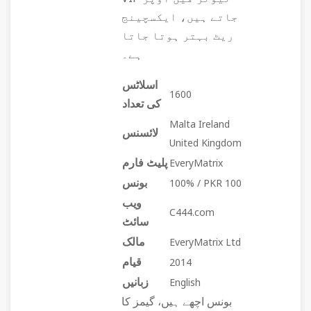
جاتے ہیں، ایکسچینج
ریٹ بہتر ہوتا جاتا
ہے۔
اسلاٹس
1600
کی تعداد
Malta Ireland
لائسنس
United Kingdom
پلیٹ فارم
EveryMatrix
بونس
100% / PKR 100
ویب
C444.com
سائٹ
مالک
EveryMatrix Ltd
قیام
2014
زبانیں
English
بونس اچھے ہیں، گیمز کا