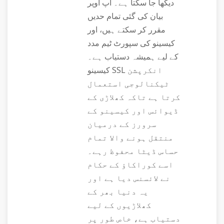
دیکھا جا سکتا ہے۔ آپ اوپر
بیان کی گئی تمام حدیں
مقرر کر سکتے ہیں، اور
کیسینو کی سپورٹ ٹیم مدد
کے لیے ہمیشہ دستیاب ہے۔
کیسینو SSL انکرپشن
ٹیکنالوجی استعمال
کرتا ہے تاکہ کھلاڑی کے
ڈیوائس اور کیسینو کے
سرورز کے درمیان
منتقل ہونے والا تمام
حساس ڈیٹا محفوظ رہے۔
اسے کوراکاؤ کے حکام
نے لائسنس دیا ہے اور
یہ دنیا بھر کے
کھلاڑیوں کے لیے
دستیاب ہے، خاص طور پر