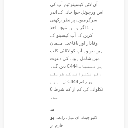
آن لائن کیسینو ٹیم آپ کی
اس ورچوئل جوا خانہ کے اندر
سرگرمیوں پر نظر رکھتی
ہے؛ اگر وہ یہ نتیجہ اخذ
کریں کہ آپ کیسینو کے
وفادار اور باقاعدہ مہمان
ہیں، تو وہ آپ کو لائلٹی کلب
میں شامل ہونے کی دعوت
دیں گے۔ C444 پر دستیاب
رقم نکلوانے کے طریقے
یہ ہیں: C444 پر رقم
نکلوانے کی کم از کم شرط 0
ہے۔
س
پو
لائیو چیٹ، ای میل، رابطہ
ر
فارم