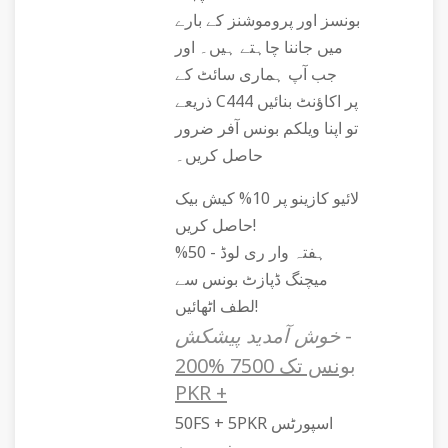
بونسز اور پروموشنز کے بارے
میں جاننا چاہتے ہیں۔ اور
جب آپ ہماری سائٹ کے
ذریعے C444 پر اکاؤنٹ بنائیں
تو اپنا ویلکم بونس آفر ضرور
حاصل کریں۔
لائیو کازینو پر 10% کیش بیک
حاصل کریں!
ہفتہ وار ری لوڈ - 50%
میچنگ ڈپازٹ بونس سے
لطف اٹھائیں!
خوش آمدید پیشکش -
200% بونس تک 7500
PKR +
50FS + 5PKR اسپورٹس