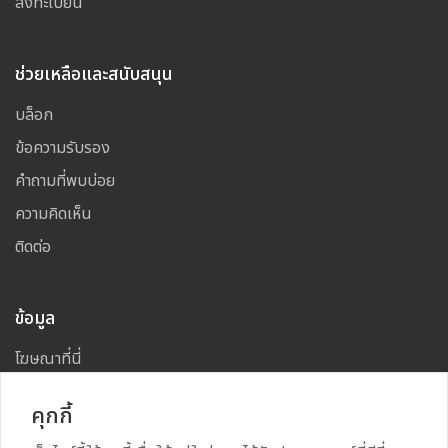
ลงทะเบียน
ช่วยเหลือและสนับสนุน
บล็อก
ข้อความรับรอง
คำถามที่พบบ่อย
ความคิดเห็น
ติดต่อ
ข้อมูล
โฆษณาที่นี่
แผนผังเว็บไซต์
คุกกี้