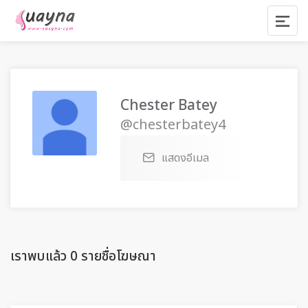
Chester Batey
@chesterbatey4
แสดงอีเมล
เราพบแล้ว 0 รายชื่อโฆษณา