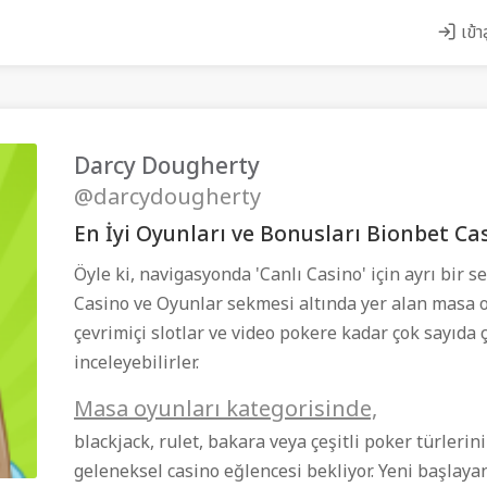
เข้า
Darcy Dougherty
@darcydougherty
En İyi Oyunları ve Bonusları Bionbet Ca
Öyle ki, navigasyonda 'Canlı Casino' için ayrı bir
Casino ve Oyunlar sekmesi altında yer alan masa 
çevrimiçi slotlar ve video pokere kadar çok sayıda
inceleyebilirler.
Masa oyunları kategorisinde,
blackjack, rulet, bakara veya çeşitli poker türleri
geleneksel casino eğlencesi bekliyor. Yeni başlayan