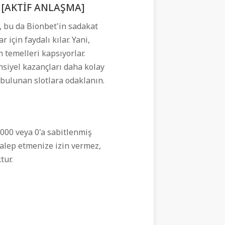
i [AKTİF ANLAŞMA]
z, bu da Bionbet'in sadakat
için faydalı kılar. Yani,
 temelleri kapsıyorlar.
siyel kazançları daha kolay
bulunan slotlara odaklanın.
000 veya 0'a sabitlenmiş
alep etmenize izin vermez,
tur.