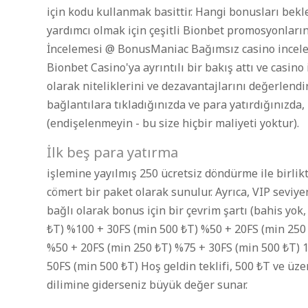
için kodu kullanmak basittir. Hangi bonusları bek
yardımcı olmak için çeşitli Bionbet promosyonları
İncelemesi @ BonusManiac Bağımsız casino incel
Bionbet Casino'ya ayrıntılı bir bakış attı ve casi
olarak niteliklerini ve dezavantajlarını değerlendi
bağlantılara tıkladığınızda ve para yatırdığınızda,
(endişelenmeyin - bu size hiçbir maliyeti yoktur).
İlk beş para yatırma
işlemine yayılmış 250 ücretsiz döndürme ile birlik
cömert bir paket olarak sunulur. Ayrıca, VIP seviye
bağlı olarak bonus için bir çevrim şartı (bahis yok, 
₺T) %100 + 30FS (min 500 ₺T) %50 + 20FS (min 250
%50 + 20FS (min 250 ₺T) %75 + 30FS (min 500 ₺T) 
50FS (min 500 ₺T) Hoş geldin teklifi, 500 ₺T ve üz
dilimine giderseniz büyük değer sunar.