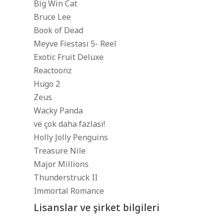
Big Win Cat
Bruce Lee
Book of Dead
Meyve Fiestası 5- Reel
Exotic Fruit Deluxe
Reactoonz
Hugo 2
Zeus
Wacky Panda
ve çok daha fazlası!
Holly Jolly Penguins
Treasure Nile
Major Millions
Thunderstruck II
Immortal Romance
Lisanslar ve şirket bilgileri