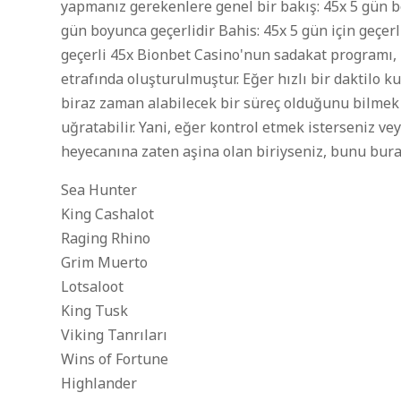
yapmanız gerekenlere genel bir bakış: 45x 5 gün b
gün boyunca geçerlidir Bahis: 45x 5 gün için geçer
geçerli 45x Bionbet Casino'nun sadakat programı,
etrafında oluşturulmuştur. Eğer hızlı bir daktilo k
biraz zaman alabilecek bir süreç olduğunu bilmek s
uğratabilir. Yani, eğer kontrol etmek isterseniz ve
heyecanına zaten aşina olan biriyseniz, bunu burad
Sea Hunter
King Cashalot
Raging Rhino
Grim Muerto
Lotsaloot
King Tusk
Viking Tanrıları
Wins of Fortune
Highlander