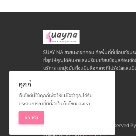
SUAY NA สวยนะดอทคอม คือพื้นที่ที่เชื่อมต่อบริ
ที่สุดให้คุณได้ค้นหาและเปรียบเทียบข้อมูลก่อนตัด
บริการ เรามุ่งมั่นที่จะเป็นสื่อกลางที่โปร่งใสและ
คุกกี้
เว็บไซต์นี้ใช้คุกกี้เพื่อให้แน่ใจว่าคุณได้รับ
ประสบการณ์ที่ดีที่สุดในเว็บไซต์ของเรา
ยอมรับ
Copyright
2026
All Rights Reserved B
Power By
RECRUSS SYSTEM