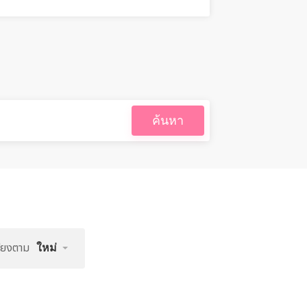
ค้นหา
รียงตาม
ใหม่