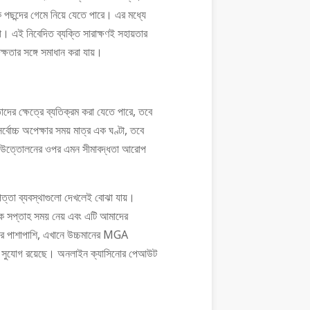
 পছন্দের গেমে নিয়ে যেতে পারে। এর মধ্যে
া। এই নিবেদিত ব্যক্তি সারাক্ষণই সহায়তার
ক্ষতার সঙ্গে সমাধান করা যায়।
ের ক্ষেত্রে ব্যতিক্রম করা যেতে পারে, তবে
োচ্চ অপেক্ষার সময় মাত্র এক ঘণ্টা, তবে
য় বা উত্তোলনের ওপর এমন সীমাবদ্ধতা আরোপ
া ব্যবস্থাগুলো দেখলেই বোঝা যায়।
য়েক সপ্তাহ সময় নেয় এবং এটি আমাদের
 এর পাশাপাশি, এখানে উচ্চমানের MGA
 সুযোগ রয়েছে। অনলাইন ক্যাসিনোর পেআউট