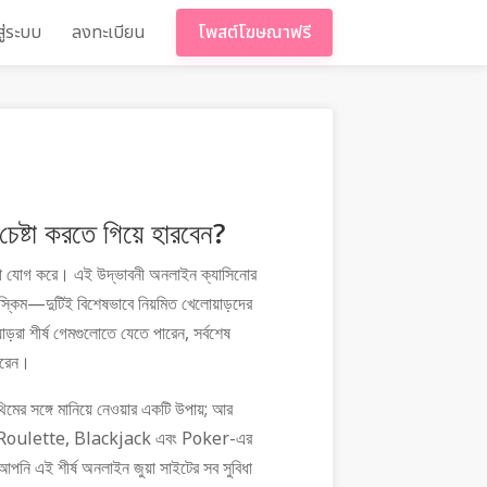
สู่ระบบ
ลงทะเบียน
โพสต์โฆษณาฟรี
ষ্টা করতে গিয়ে হারবেন?
না যোগ করে। এই উদ্ভাবনী অনলাইন ক্যাসিনোর
্কিম—দুটিই বিশেষভাবে নিয়মিত খেলোয়াড়দের
ড়রা শীর্ষ গেমগুলোতে যেতে পারেন, সর্বশেষ
পারেন।
িমের সঙ্গে মানিয়ে নেওয়ার একটি উপায়; আর
E365 Roulette, Blackjack এবং Poker-এর
পনি এই শীর্ষ অনলাইন জুয়া সাইটের সব সুবিধা