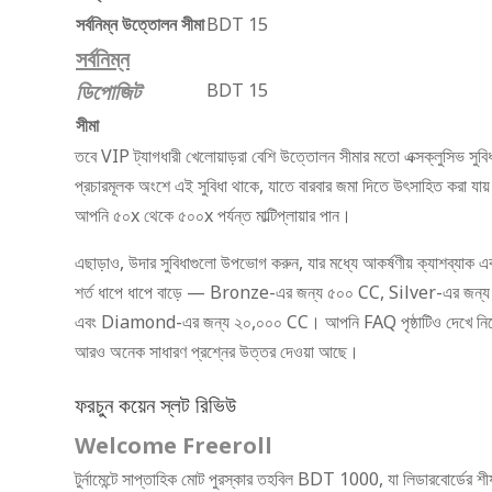
সর্বনিম্ন উত্তোলন সীমা
BDT 15
সর্বনিম্ন
ডিপোজিট
BDT 15
সীমা
তবে VIP ট্যাগধারী খেলোয়াড়রা বেশি উত্তোলন সীমার মতো এক্সক্লুসিভ সুবি
প্রচারমূলক অংশে এই সুবিধা থাকে, যাতে বারবার জমা দিতে উৎসাহিত করা যায
আপনি ৫০x থেকে ৫০০x পর্যন্ত মাল্টিপ্লায়ার পান।
এছাড়াও, উদার সুবিধাগুলো উপভোগ করুন, যার মধ্যে আকর্ষণীয় ক্যাশব্যাক
শর্ত ধাপে ধাপে বাড়ে — Bronze-এর জন্য ৫০০ CC, Silver-এর জন
এবং Diamond-এর জন্য ২০,০০০ CC। আপনি FAQ পৃষ্ঠাটিও দেখে নিতে প
আরও অনেক সাধারণ প্রশ্নের উত্তর দেওয়া আছে।
ফরচুন কয়েন স্লট রিভিউ
Welcome Freeroll
টুর্নামেন্টে সাপ্তাহিক মোট পুরস্কার তহবিল BDT 1000, যা লিডারবোর্ডের শী