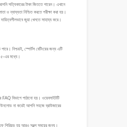
 আপনি সত্যিকারের টাকা জিততে পারেন। এখানে
 ও ন্যায্যতা নিশ্চিত করতে পরীক্ষা করা হয়।
ায়িত্বশীলভাবে জুয়া খেলতে সাহায্য করে।
। নিশ্চয়ই, স্পোর্টস বেটিংয়ের জন্য এটি
া ৫-এর মধ্যে।
টের FAQ বিভাগে পাঠানো হয়। ওয়েবসাইটটি
ডাউনলোড না করেই আপনি সহজে ব্রাউজারের
অফ পিরিয়ড হয় আরও স্বল্প সময়ের জন্য।