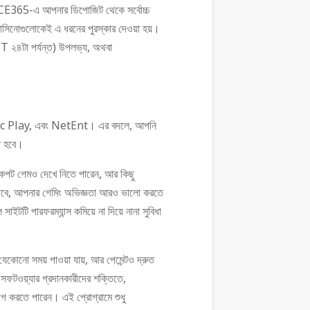
 ACE365-এ আপনার ডিপোজিট থেকে সর্বোচ্চ
ক্যাসিনোগুলোকেই এ ধরনের পুরস্কার দেওয়া হয়।
 ২৪টা পর্যন্ত) উপলভ্য, অথবা
 Play, এবং NetEnt। এর বদলে, আপনি
তে হবে।
যাকপট গেমও দেখে নিতে পারেন, আর কিছু
বে, আপনার গেমিং অভিজ্ঞতা আরও ভালো করতে
টটি পারফরম্যান্স কমিয়ে না দিয়ে নানা সুবিধা
োনো সময় পাওয়া যায়, আর পেমেন্টও দ্রুত
য়্যার প্রদানকারীদের শক্তিতে,
ভোগ করতে পারেন। এই প্রোগ্রামে শুধু