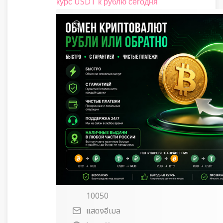
курс USDT к рублю сегодня
10050
แสดงอีเมล