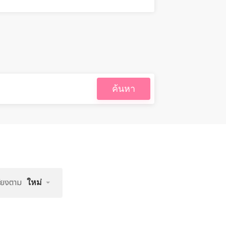
ค้นหา
รียงตาม
ใหม่