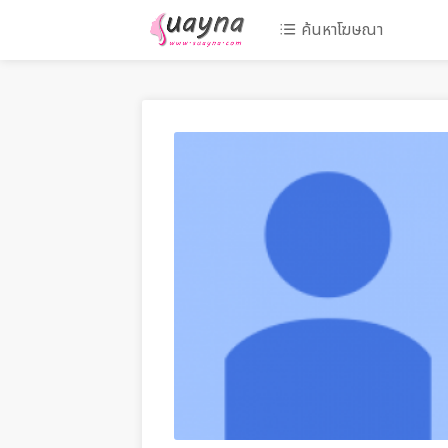
ค้นหาโฆษณา