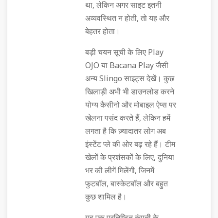
था, लेकिन अगर साइट इतनी
अव्यवस्थित न होती, तो यह और
बेहतर होता।
बड़ी चयन सूची के लिए Play
OJO या Bacana Play जैसी
अन्य Slingo साइट्स देखें। कुछ
खिलाड़ी अभी भी डाउनलोड करने
योग्य कैसीनो और मोबाइल ऐप्स पर
खेलना पसंद करते हैं, लेकिन हमें
लगता है कि ज़्यादातर लोग अब
इंस्टेंट प्ले की ओर बढ़ रहे हैं। टीम
खेलों के प्रशंसकों के लिए, दुनिया
भर की लीगें मिलेंगी, जिनमें
फुटबॉल, बास्केटबॉल और बहुत
कुछ शामिल है।