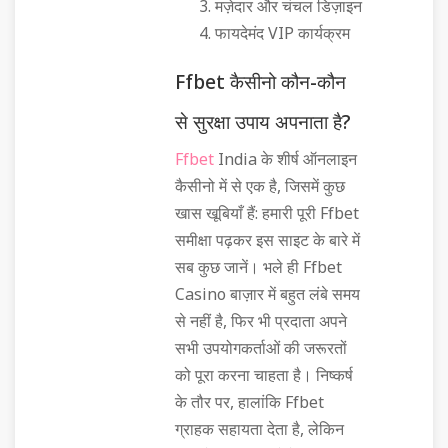
मज़ेदार और चंचल डिज़ाइन
फायदेमंद VIP कार्यक्रम
Ffbet कैसीनो कौन-कौन
से सुरक्षा उपाय अपनाता है?
Ffbet
India के शीर्ष ऑनलाइन
कैसीनो में से एक है, जिसमें कुछ
खास खूबियाँ हैं: हमारी पूरी Ffbet
समीक्षा पढ़कर इस साइट के बारे में
सब कुछ जानें। भले ही Ffbet
Casino बाज़ार में बहुत लंबे समय
से नहीं है, फिर भी प्रदाता अपने
सभी उपयोगकर्ताओं की जरूरतों
को पूरा करना चाहता है। निष्कर्ष
के तौर पर, हालांकि Ffbet
ग्राहक सहायता देता है, लेकिन