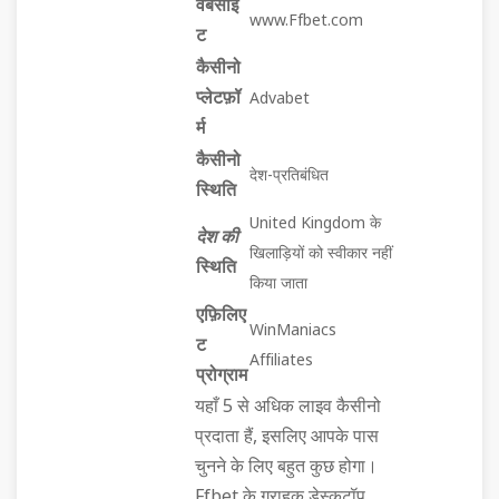
वेबसाइ
www.Ffbet.com
ट
कैसीनो
प्लेटफ़ॉ
Advabet
र्म
कैसीनो
देश-प्रतिबंधित
स्थिति
United Kingdom के
देश की
खिलाड़ियों को स्वीकार नहीं
स्थिति
किया जाता
एफ़िलिए
WinManiacs
ट
Affiliates
प्रोग्राम
यहाँ 5 से अधिक लाइव कैसीनो
प्रदाता हैं, इसलिए आपके पास
चुनने के लिए बहुत कुछ होगा।
Ffbet के ग्राहक डेस्कटॉप,