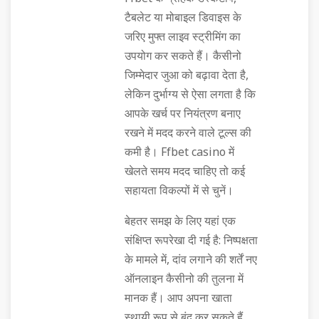
टैबलेट या मोबाइल डिवाइस के
जरिए मुफ्त लाइव स्ट्रीमिंग का
उपयोग कर सकते हैं। कैसीनो
जिम्मेदार जुआ को बढ़ावा देता है,
लेकिन दुर्भाग्य से ऐसा लगता है कि
आपके खर्च पर नियंत्रण बनाए
रखने में मदद करने वाले टूल्स की
कमी है। Ffbet casino में
खेलते समय मदद चाहिए तो कई
सहायता विकल्पों में से चुनें।
बेहतर समझ के लिए यहां एक
संक्षिप्त रूपरेखा दी गई है: निष्पक्षता
के मामले में, दांव लगाने की शर्तें नए
ऑनलाइन कैसीनो की तुलना में
मानक हैं। आप अपना खाता
स्थायी रूप से बंद कर सकते हैं,