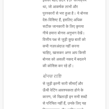
इसका बेहद उदार VIP कार्यक्रम
था, जो आकर्षक लाभों और
पुरस्कारों से भरा हुआ है। ये बोनस
देश-विशिष्ट हैं, इसलिए अधिक
सटीक जानकारी के लिए कृपया
नीचे हमारा बोनस अनुभाग देखें।
वित्तीय पक्ष से जुड़ी कुछ बातों को
कभी नज़रअंदाज़ नहीं करना
चाहिए, खासकर अगर आप किसी
बोनस को असली नकद में बदलने
की कोशिश कर रहे हों।
बोनस राशि
से जुड़ी इतनी सारी सीमाएँ और
ऊँची वेटिंग आवश्यकता होने के
कारण, जो खिलाड़ी इन सभी शब्दों
से परिचित नहीं हैं, उनके लिए यह