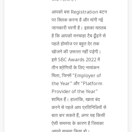
आपको बस Registration बटन
पर क्लिक करना है और मांगी गई
जानकारी भरनी है। इसका मतलब
है कि आपको मनचाहा टैब ढूँढने से
पहले होमपेज पर बहुत देर तक
खोजने की ज़रूरत नहीं पड़ेगी।
इसे SBC Awards 2022 में
तीन श्रेणियों के लिए नामांकन
मिला, जिनमें "Employer of
the Year" और "Platform
Provider of the Year"
शामिल हैं। हालांकि, खाता बंद
करने से पहले आप प्रतिनिधियों से
बात कर सकते हैं, अगर यह किसी
ऐसी समस्या के कारण है जिसका
आपने सामना किया हो।