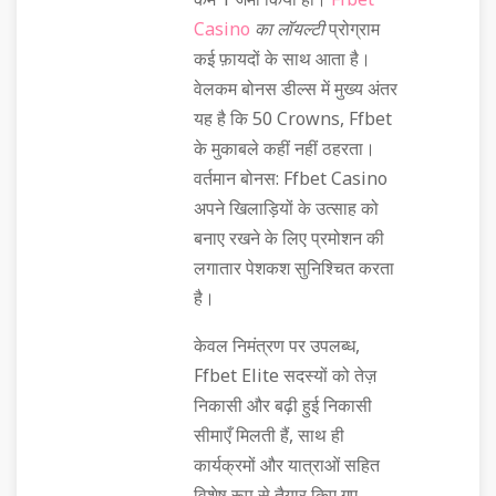
कम 1 जमा किया हो।
Ffbet
Casino
का लॉयल्टी
प्रोग्राम
कई फ़ायदों के साथ आता है।
वेलकम बोनस डील्स में मुख्य अंतर
यह है कि 50 Crowns, Ffbet
के मुकाबले कहीं नहीं ठहरता।
वर्तमान बोनस: Ffbet Casino
अपने खिलाड़ियों के उत्साह को
बनाए रखने के लिए प्रमोशन की
लगातार पेशकश सुनिश्चित करता
है।
केवल निमंत्रण पर उपलब्ध,
Ffbet Elite सदस्यों को तेज़
निकासी और बढ़ी हुई निकासी
सीमाएँ मिलती हैं, साथ ही
कार्यक्रमों और यात्राओं सहित