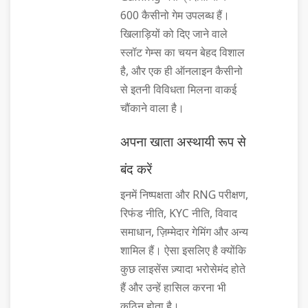
600 कैसीनो गेम उपलब्ध हैं।
खिलाड़ियों को दिए जाने वाले
स्लॉट गेम्स का चयन बेहद विशाल
है, और एक ही ऑनलाइन कैसीनो
से इतनी विविधता मिलना वाकई
चौंकाने वाला है।
अपना खाता अस्थायी रूप से
बंद करें
इनमें निष्पक्षता और RNG परीक्षण,
रिफंड नीति, KYC नीति, विवाद
समाधान, ज़िम्मेदार गेमिंग और अन्य
शामिल हैं। ऐसा इसलिए है क्योंकि
कुछ लाइसेंस ज़्यादा भरोसेमंद होते
हैं और उन्हें हासिल करना भी
कठिन होता है।