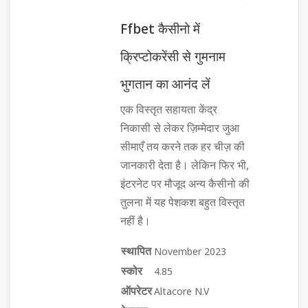
Ffbet कैसीनो में
क्रिप्टोकरेंसी से गुमनाम
भुगतान का आनंद लें
एक विस्तृत सहायता केंद्र
निकासी से लेकर ज़िम्मेदार जुआ
सीमाएँ तय करने तक हर चीज़ की
जानकारी देता है। लेकिन फिर भी,
इंटरनेट पर मौजूद अन्य कैसीनो की
तुलना में यह पेशकश बहुत विस्तृत
नहीं है।
स्थापित
November 2023
स्कोर
4.85
ऑपरेटर
Altacore N.V