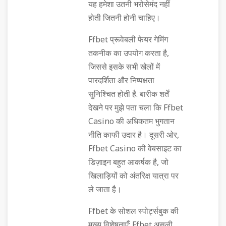
यह हमेशा उतनी भरोसेमंद नहीं
होती जितनी होनी चाहिए।
Ffbet प्रूवेबली फेयर गेमिंग
तकनीक का उपयोग करता है,
जिससे इसके सभी खेलों में
पारदर्शिता और निष्पक्षता
सुनिश्चित होती है. बारीक शर्तें
देखने पर मुझे पता चला कि Ffbet
Casino की अधिकतम भुगतान
नीति काफी उदार है। दूसरी ओर,
Ffbet Casino की वेबसाइट का
डिज़ाइन बहुत आकर्षक है, जो
खिलाड़ियों को अंतरिक्ष यात्रा पर
ले जाता है।
Ffbet के सोशल स्पोर्ट्सबुक की
मुख्य विशेषताएँ: Ffbet असली