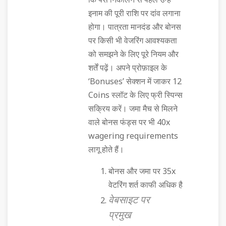
कि पैसे निकालने से पहले उन्हें
इनाम की पूरी राशि पर दांव लगाना
होगा। पात्रता मानदंड और बोनस
पर किसी भी वेजरिंग आवश्यकता
को समझने के लिए पूरे नियम और
शर्तें पढ़ें। अपने प्रोफ़ाइल के
‘Bonuses’ सेक्शन में जाकर 12
Coins स्लॉट के लिए फ्री स्पिन्स
सक्रिय करें। जमा मैच से मिलने
वाले बोनस फंड्स पर भी 40x
wagering requirements
लागू होते हैं।
बोनस और जमा पर 35x
वेटरिंग शर्त काफी अधिक है
वेबसाइट पर
प्रमुख