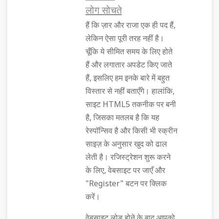
लोग सोचते
हैं कि ज़ार और राजा एक ही पद हैं,
लेकिन ऐसा पूरी तरह नहीं है।
चूँकि ये सीमित समय के लिए होते
हैं और लगातार अपडेट किए जाते
हैं, इसलिए हम इनके बारे में बहुत
विस्तार से नहीं बताएँगे। हालांकि,
साइट HTML5 तकनीक पर बनी
है, जिसका मतलब है कि यह
रेस्पॉन्सिव है और किसी भी स्क्रीन
साइज़ के अनुसार खुद को ढाल
लेती है। रजिस्ट्रेशन शुरू करने
के लिए, वेबसाइट पर जाएँ और
"Register" बटन पर क्लिक
करें।
वेबसाइट लोड होने के बाद आपको