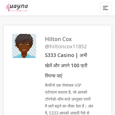
Hilton Cox
@hiltoncox11852
S333 Casino | अभी
खेलें और अपने 100 फ्री
स्पिन्स पाएं
कैसीनो एक रोमांचक VIP
प्रोग्राम चलाता है, जो आपको
टॉरनेडो-थीम वाले उपयुक्त स्तरों
में आगे बढ़ने का मौका देता है। अंत
में, S333 आपको असली पैसे से