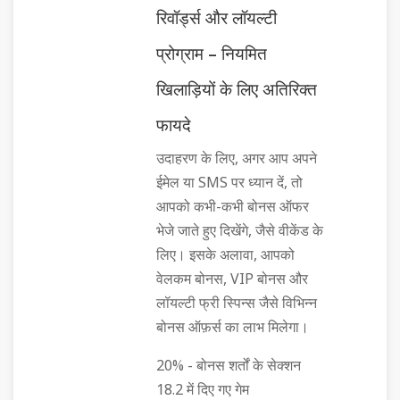
रिवॉर्ड्स और लॉयल्टी
प्रोग्राम – नियमित
खिलाड़ियों के लिए अतिरिक्त
फायदे
उदाहरण के लिए, अगर आप अपने
ईमेल या SMS पर ध्यान दें, तो
आपको कभी-कभी बोनस ऑफर
भेजे जाते हुए दिखेंगे, जैसे वीकेंड के
लिए। इसके अलावा, आपको
वेलकम बोनस, VIP बोनस और
लॉयल्टी फ्री स्पिन्स जैसे विभिन्न
बोनस ऑफ़र्स का लाभ मिलेगा।
20% - बोनस शर्तों के सेक्शन
18.2 में दिए गए गेम