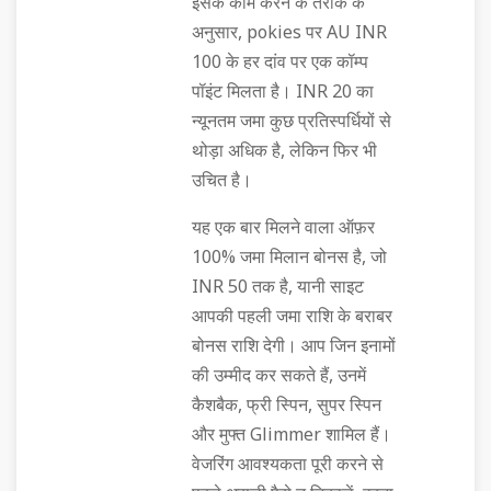
इसके काम करने के तरीके के
अनुसार, pokies पर AU INR
100 के हर दांव पर एक कॉम्प
पॉइंट मिलता है। INR 20 का
न्यूनतम जमा कुछ प्रतिस्पर्धियों से
थोड़ा अधिक है, लेकिन फिर भी
उचित है।
यह एक बार मिलने वाला ऑफ़र
100% जमा मिलान बोनस है, जो
INR 50 तक है, यानी साइट
आपकी पहली जमा राशि के बराबर
बोनस राशि देगी। आप जिन इनामों
की उम्मीद कर सकते हैं, उनमें
कैशबैक, फ्री स्पिन, सुपर स्पिन
और मुफ्त Glimmer शामिल हैं।
वेजरिंग आवश्यकता पूरी करने से