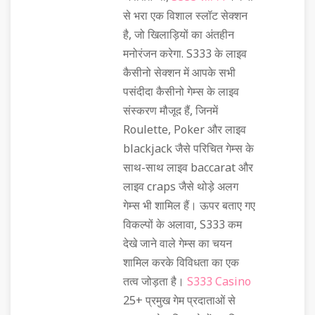
से भरा एक विशाल स्लॉट सेक्शन
है, जो खिलाड़ियों का अंतहीन
मनोरंजन करेगा. S333 के लाइव
कैसीनो सेक्शन में आपके सभी
पसंदीदा कैसीनो गेम्स के लाइव
संस्करण मौजूद हैं, जिनमें
Roulette, Poker और लाइव
blackjack जैसे परिचित गेम्स के
साथ-साथ लाइव baccarat और
लाइव craps जैसे थोड़े अलग
गेम्स भी शामिल हैं। ऊपर बताए गए
विकल्पों के अलावा, S333 कम
देखे जाने वाले गेम्स का चयन
शामिल करके विविधता का एक
तत्व जोड़ता है।
S333 Casino
25+ प्रमुख गेम प्रदाताओं से