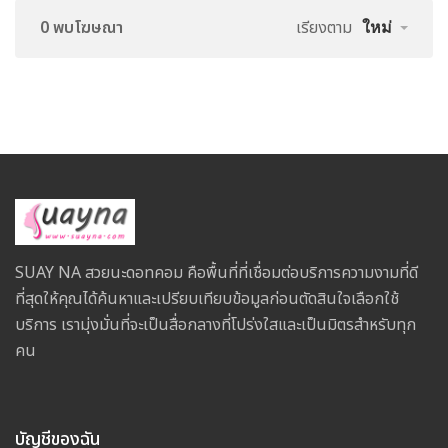
0 พบโฆษณา
เรียงตาม
ใหม่
SUAY NA สวยนะดอทคอม คือพื้นที่ที่เชื่อมต่อบริการความงามที่ดี
ที่สุดให้คุณได้ค้นหาและเปรียบเทียบข้อมูลก่อนตัดสินใจเลือกใช้
บริการ เรามุ่งมั่นที่จะเป็นสื่อกลางที่โปร่งใสและเป็นมิตรสำหรับทุก
คน
บัญชีของฉัน