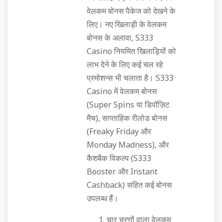
वेलकम बोनस पैकेज को देखने के
लिए। नए खिलाड़ी के वेलकम
बोनस के अलावा, S333
Casino नियमित खिलाड़ियों को
लाभ देने के लिए कई चल रहे
प्रमोशन्स भी चलाता है। S333
Casino में वेलकम बोनस
(Super Spins या डिपॉज़िट
मैच), साप्ताहिक रीलोड बोनस
(Freaky Friday और
Monday Madness), और
कैशबैक विकल्प (S333
Booster और Instant
Cashback) सहित कई बोनस
उपलब्ध हैं।
चार चरणों वाला वेलकम