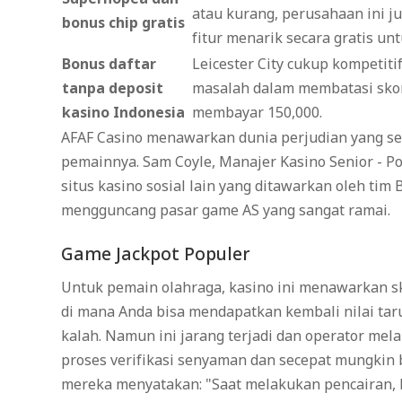
atau kurang, perusahaan ini 
bonus chip gratis
fitur menarik secara gratis un
Bonus daftar
Leicester City cukup kompetiti
tanpa deposit
masalah dalam membatasi skor
kasino Indonesia
membayar 150,000.
AFAF Casino menawarkan dunia perjudian yang se
pemainnya. Sam Coyle, Manajer Kasino Senior - 
situs kasino sosial lain yang ditawarkan oleh tim
mengguncang pasar game AS yang sangat ramai.
Game Jackpot Populer
Untuk pemain olahraga, kasino ini menawarkan s
di mana Anda bisa mendapatkan kembali nilai tar
kalah. Namun ini jarang terjadi dan operator mel
proses verifikasi senyaman dan secepat mungkin
mereka menyatakan: "Saat melakukan pencairan,