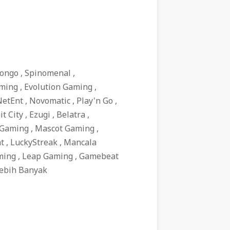
ongo , Spinomenal ,
ming , Evolution Gaming ,
tEnt , Novomatic , Play'n Go ,
 City , Ezugi , Belatra ,
Gaming , Mascot Gaming ,
 , LuckyStreak , Mancala
ming , Leap Gaming , Gamebeat
Lebih Banyak