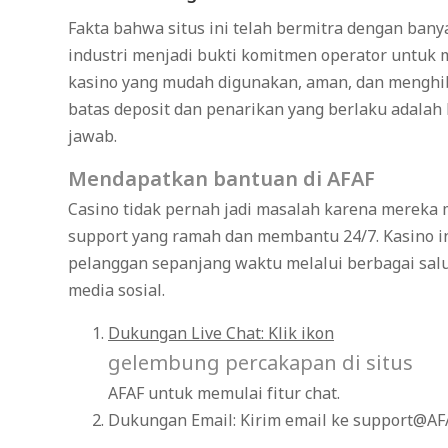
Fakta bahwa situs ini telah bermitra dengan ban
industri menjadi bukti komitmen operator untu
kasino yang mudah digunakan, aman, dan menghib
batas deposit dan penarikan yang berlaku adalah
jawab.
Mendapatkan bantuan di AFAF
Casino tidak pernah jadi masalah karena mereka 
support yang ramah dan membantu 24/7. Kasino 
pelanggan sepanjang waktu melalui berbagai sal
media sosial.
Dukungan Live Chat: Klik ikon
gelembung percakapan di situs
AFAF untuk memulai fitur chat.
Dukungan Email: Kirim email ke support@AFA