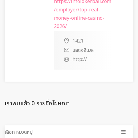
https://infolokerbali.com
/employer/top-real-
money-online-casino-
2026/
1421
แสดงอีเมล
http://
เราพบแล้ว 0 รายชื่อโฆษณา
เลือก หมวดหมู่