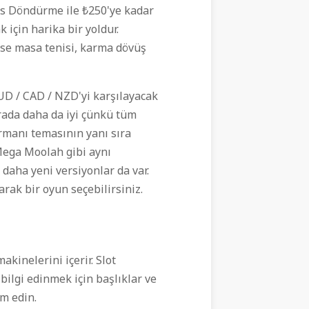
us Döndürme ile ₺250'ye kadar
için harika bir yoldur.
 ise masa tenisi, karma dövüş
UD / CAD / NZD'yi karşılayacak
rada daha da iyi çünkü tüm
rmanı temasının yanı sıra
ega Moolah gibi aynı
daha yeni versiyonlar da var.
arak bir oyun seçebilirsiniz.
kinelerini içerir. Slot
bilgi edinmek için başlıklar ve
am edin.