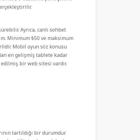
rçekleştirilir.
ürebilir. Ayrıca, canlı sohbet
edim. Minimum ₺50 ve maksimum
rlidir. Mobil oyun söz konusu
an en gelişmiş tablete kadar
edilmiş bir web sitesi vardır.
ının tartıldığı bir durumdur.