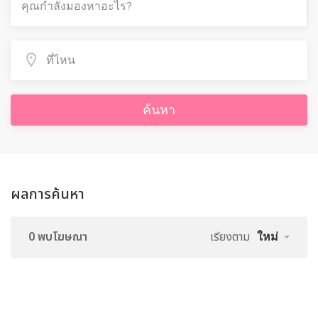
ค้นหา
ผลการค้นหา
0 พบโฆษณา
เรียงตาม
ใหม่