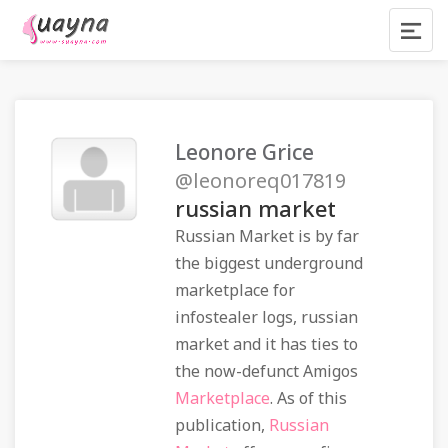
Leonore Grice
@leonoreq017819
russian market
Russian Market is by far
the biggest underground
marketplace for
infostealer logs, russian
market and it has ties to
the now-defunct Amigos
Marketplace
. As of this
publication,
Russian