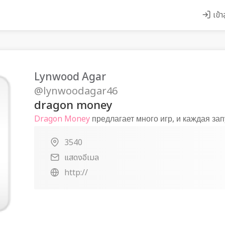
เข้า
Lynwood Agar
@lynwoodagar46
dragon money
Dragon Money
предлагает много игр, и каждая зап
3540
แสดงอีเมล
http://