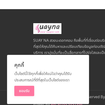
SUAY NA สวยนะดอทคอม คือพื้นที่ที่เชื่อมต่อบริ
ที่สุดให้คุณได้ค้นหาและเปรียบเทียบข้อมูลก่อนตัด
บริการ เรามุ่งมั่นที่จะเป็นสื่อกลางที่โปร่งใสและ
คุกกี้
เว็บไซต์นี้ใช้คุกกี้เพื่อให้แน่ใจว่าคุณได้รับ
ประสบการณ์ที่ดีที่สุดในเว็บไซต์ของเรา
ยอมรับ
Copyright
2026
All Rights Reserved B
Power By
RECRUSS SYSTEM