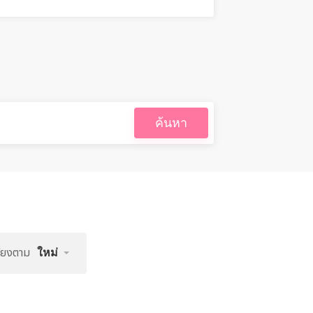
ค้นหา
รียงตาม
ใหม่