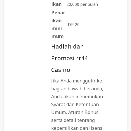
ikan
20,000 per bulan
Penar
ikan
IDR 20
mini
mum
Hadiah dan
Promosi rr44
Casino
Jika Anda menggulir ke
bagian bawah beranda,
Anda akan menemukan
Syarat dan Ketentuan
Umum, Aturan Bonus,
serta detail tentang
kepemilikan dan lisensi