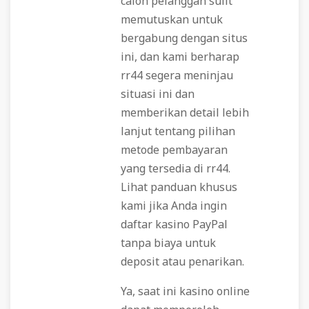
calon pelanggan sulit
memutuskan untuk
bergabung dengan situs
ini, dan kami berharap
rr44 segera meninjau
situasi ini dan
memberikan detail lebih
lanjut tentang pilihan
metode pembayaran
yang tersedia di rr44.
Lihat panduan khusus
kami jika Anda ingin
daftar kasino PayPal
tanpa biaya untuk
deposit atau penarikan.
Ya, saat ini kasino online