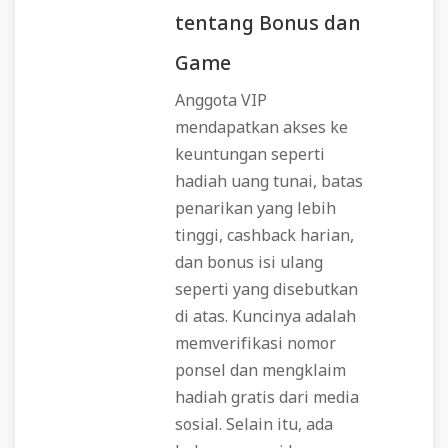
tentang Bonus dan
Game
Anggota VIP
mendapatkan akses ke
keuntungan seperti
hadiah uang tunai, batas
penarikan yang lebih
tinggi, cashback harian,
dan bonus isi ulang
seperti yang disebutkan
di atas. Kuncinya adalah
memverifikasi nomor
ponsel dan mengklaim
hadiah gratis dari media
sosial. Selain itu, ada