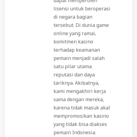
dapat memperoleh
lisensi untuk beroperasi
di negara bagian
tersebut. Di dunia game
online yang ramai,
komitmen kasino
terhadap keamanan
pemain menjadi salah
satu pilar utama
reputasi dan daya
tariknya. Akibatnya,
kami mengakhiri kerja
sama dengan mereka,
karena tidak masuk akal
mempromosikan kasino
yang tidak bisa diakses
pemain Indonesia.