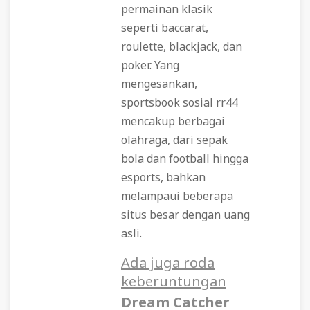
permainan klasik
seperti baccarat,
roulette, blackjack, dan
poker. Yang
mengesankan,
sportsbook sosial rr44
mencakup berbagai
olahraga, dari sepak
bola dan football hingga
esports, bahkan
melampaui beberapa
situs besar dengan uang
asli.
Ada juga roda
keberuntungan
Dream Catcher