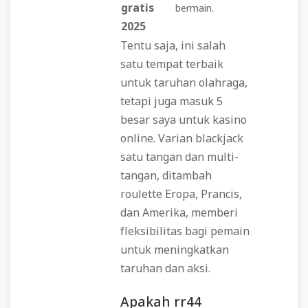
gratis
bermain.
2025
Tentu saja, ini salah
satu tempat terbaik
untuk taruhan olahraga,
tetapi juga masuk 5
besar saya untuk kasino
online. Varian blackjack
satu tangan dan multi-
tangan, ditambah
roulette Eropa, Prancis,
dan Amerika, memberi
fleksibilitas bagi pemain
untuk meningkatkan
taruhan dan aksi.
Apakah rr44