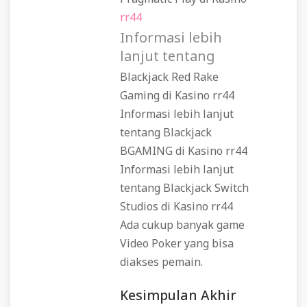
rr44
Informasi lebih
lanjut tentang
Blackjack Red Rake
Gaming di Kasino rr44
Informasi lebih lanjut
tentang Blackjack
BGAMING di Kasino rr44
Informasi lebih lanjut
tentang Blackjack Switch
Studios di Kasino rr44
Ada cukup banyak game
Video Poker yang bisa
diakses pemain.
Kesimpulan Akhir