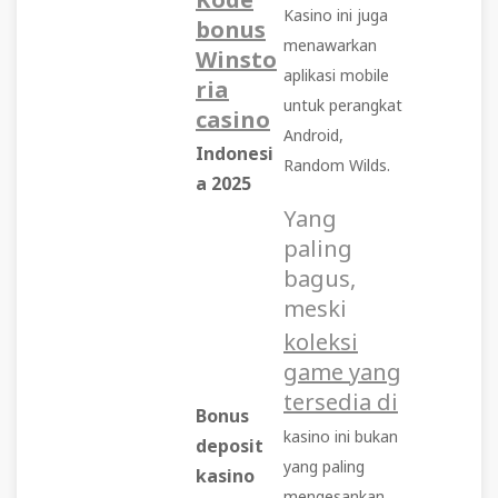
Kode
Kasino ini juga
bonus
menawarkan
Winsto
aplikasi mobile
ria
untuk perangkat
casino
Android,
Indonesi
Random Wilds.
a 2025
Yang
paling
bagus,
meski
koleksi
game yang
tersedia di
Bonus
kasino ini bukan
deposit
yang paling
kasino
mengesankan,