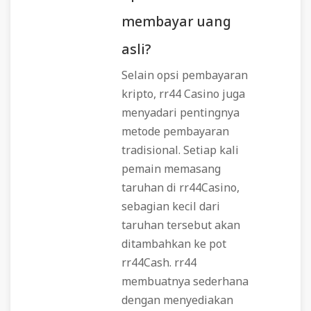
membayar uang
asli?
Selain opsi pembayaran
kripto, rr44 Casino juga
menyadari pentingnya
metode pembayaran
tradisional. Setiap kali
pemain memasang
taruhan di rr44Casino,
sebagian kecil dari
taruhan tersebut akan
ditambahkan ke pot
rr44Cash. rr44
membuatnya sederhana
dengan menyediakan