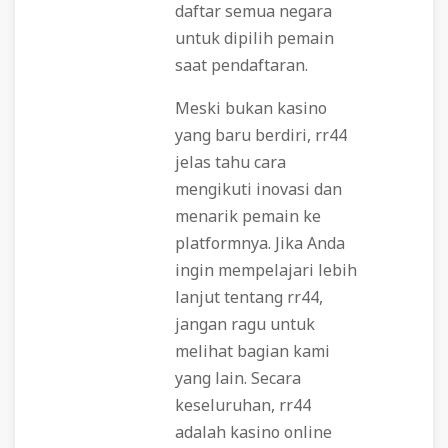
daftar semua negara
untuk dipilih pemain
saat pendaftaran.
Meski bukan kasino
yang baru berdiri, rr44
jelas tahu cara
mengikuti inovasi dan
menarik pemain ke
platformnya. Jika Anda
ingin mempelajari lebih
lanjut tentang rr44,
jangan ragu untuk
melihat bagian kami
yang lain. Secara
keseluruhan, rr44
adalah kasino online