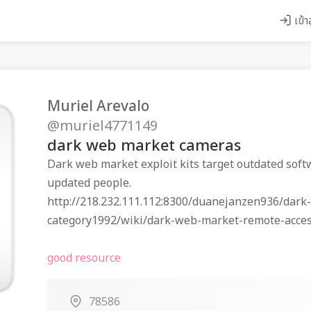
เข้า
Muriel Arevalo
@muriel4771149
dark web market cameras
Dark web market exploit kits target outdated sof
updated people.
http://218.232.111.112:8300/duanejanzen936/dark
category1992/wiki/dark-web-market-remote-acces
good resource
78586