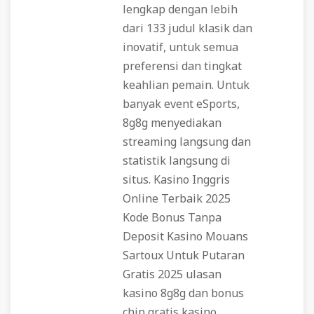
lengkap dengan lebih
dari 133 judul klasik dan
inovatif, untuk semua
preferensi dan tingkat
keahlian pemain. Untuk
banyak event eSports,
8g8g menyediakan
streaming langsung dan
statistik langsung di
situs. Kasino Inggris
Online Terbaik 2025
Kode Bonus Tanpa
Deposit Kasino Mouans
Sartoux Untuk Putaran
Gratis 2025 ulasan
kasino 8g8g dan bonus
chip gratis kasino