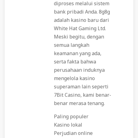
diproses melalui sistem
bank pribadi Anda. 8g8g
adalah kasino baru dari
White Hat Gaming Ltd.
Meski begitu, dengan
semua langkah
keamanan yang ada,
serta fakta bahwa
perusahaan induknya
mengelola kasino
superaman lain seperti
7Bit Casino, kami benar-
benar merasa tenang.
Paling populer
Kasino lokal
Perjudian online