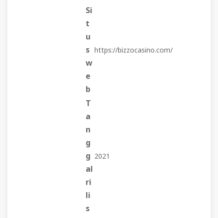
Si
t
u
s
https://bizzocasino.com/
w
e
b
T
a
n
g
g
2021
al
ri
li
s