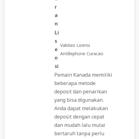
r
a
n
Li
s
Validasi Lisensi
e
Antillephone Curacao
n
si
Pemain Kanada memiliki
beberapa metode
deposit dan penarikan
yang bisa digunakan.
Anda dapat melakukan
deposit dengan cepat
dan mudah lalu mulai
bertaruh tanpa perlu