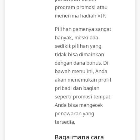
program promosi atau
menerima hadiah VIP.
Pilihan gamenya sangat
banyak, meski ada
sedikit pilihan yang
tidak bisa dimainkan
dengan dana bonus. Di
bawah menu ini, Anda
akan menemukan profil
pribadi dan bagian
seperti promosi tempat
Anda bisa mengecek
penawaran yang
tersedia.
Bagaimana cara