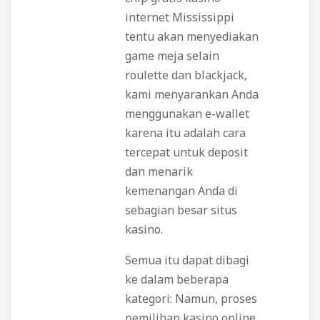
internet Mississippi
tentu akan menyediakan
game meja selain
roulette dan blackjack,
kami menyarankan Anda
menggunakan e-wallet
karena itu adalah cara
tercepat untuk deposit
dan menarik
kemenangan Anda di
sebagian besar situs
kasino.
Semua itu dapat dibagi
ke dalam beberapa
kategori: Namun, proses
pemilihan kasino online