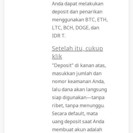
Anda dapat melakukan
deposit dan penarikan
menggunakan BTC, ETH,
LTC, BCH, DOGE, dan
IDR T.
Setelah itu, cukup
klik
"Deposit" di kanan atas,
masukkan jumlah dan
nomor keamanan Anda,
lalu dana akan langsung
siap digunakan—tanpa
ribet, tanpa menunggu.
Secara default, mata
uang deposit saat Anda
membuat akun adalah