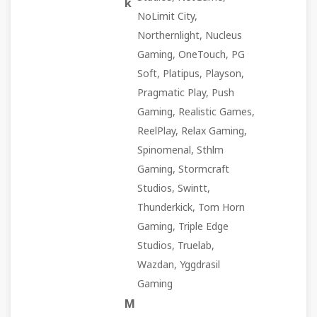
k
NoLimit City,
Northernlight, Nucleus
Gaming, OneTouch, PG
Soft, Platipus, Playson,
Pragmatic Play, Push
Gaming, Realistic Games,
ReelPlay, Relax Gaming,
Spinomenal, Sthlm
Gaming, Stormcraft
Studios, Swintt,
Thunderkick, Tom Horn
Gaming, Triple Edge
Studios, Truelab,
Wazdan, Yggdrasil
Gaming
M