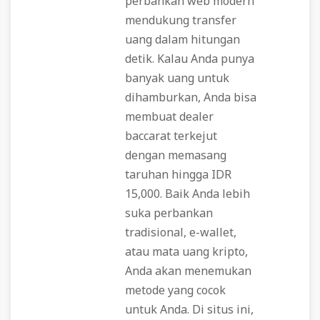
perbankan web modern
mendukung transfer
uang dalam hitungan
detik. Kalau Anda punya
banyak uang untuk
dihamburkan, Anda bisa
membuat dealer
baccarat terkejut
dengan memasang
taruhan hingga IDR
15,000. Baik Anda lebih
suka perbankan
tradisional, e-wallet,
atau mata uang kripto,
Anda akan menemukan
metode yang cocok
untuk Anda. Di situs ini,