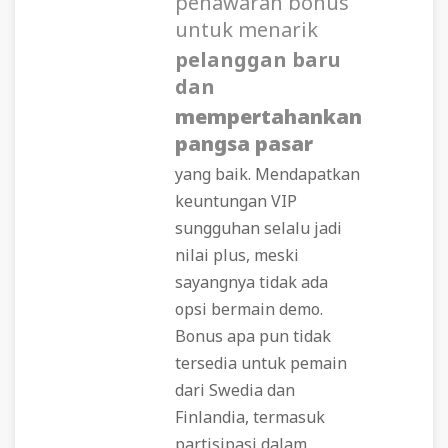
penawaran bonus
untuk menarik
pelanggan baru
dan
mempertahankan
pangsa pasar
yang baik. Mendapatkan
keuntungan VIP
sungguhan selalu jadi
nilai plus, meski
sayangnya tidak ada
opsi bermain demo.
Bonus apa pun tidak
tersedia untuk pemain
dari Swedia dan
Finlandia, termasuk
partisipasi dalam