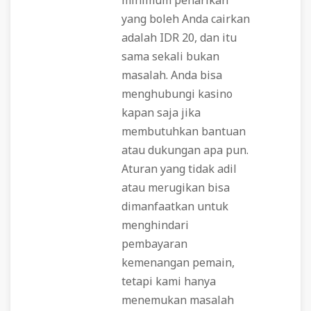
minimum penarikan
yang boleh Anda cairkan
adalah IDR 20, dan itu
sama sekali bukan
masalah. Anda bisa
menghubungi kasino
kapan saja jika
membutuhkan bantuan
atau dukungan apa pun.
Aturan yang tidak adil
atau merugikan bisa
dimanfaatkan untuk
menghindari
pembayaran
kemenangan pemain,
tetapi kami hanya
menemukan masalah