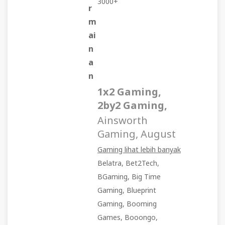
3000+
r
m
ai
n
a
n
1x2 Gaming,
2by2 Gaming,
Ainsworth
Gaming, August
Gaming lihat lebih banyak
Belatra, Bet2Tech,
BGaming, Big Time
Gaming, Blueprint
Gaming, Booming
Games, Booongo,