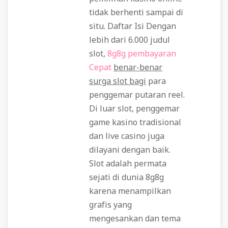
tidak berhenti sampai di
situ. Daftar Isi Dengan
lebih dari 6.000 judul
slot,
8g8g pembayaran
Cepat
benar-benar
surga slot bagi
para
penggemar putaran reel.
Di luar slot, penggemar
game kasino tradisional
dan live casino juga
dilayani dengan baik.
Slot adalah permata
sejati di dunia 8g8g
karena menampilkan
grafis yang
mengesankan dan tema