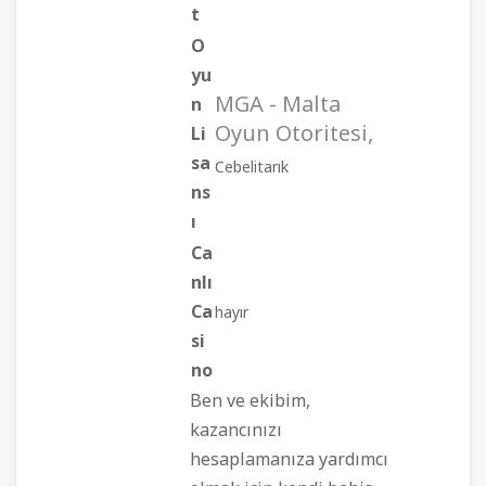
t
O
yu
MGA - Malta
n
Oyun Otoritesi,
Li
sa
Cebelitarık
ns
ı
Ca
nlı
Ca
hayır
si
no
Ben ve ekibim,
kazancınızı
hesaplamanıza yardımcı