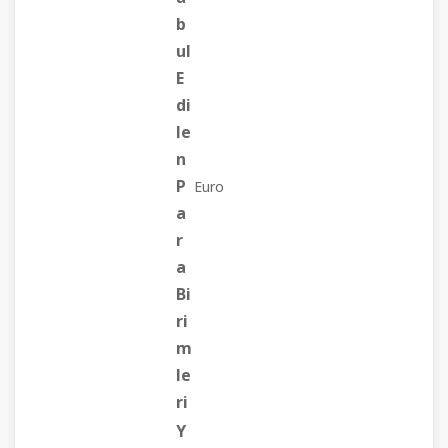
b
ul
E
di
le
n
P
Euro
a
r
a
Bi
ri
m
le
ri
Y