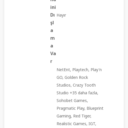
ini
Dı
Hayır
şl
a
m
a
Va
r
NetEnt, Playtech, Play'n
GO, Golden Rock
Studios, Crazy Tooth
Studio +35 daha fazla,
Sohobet Games,
Pragmatic Play, Blueprint
Gaming, Red Tiger,
Realistic Games, IGT,