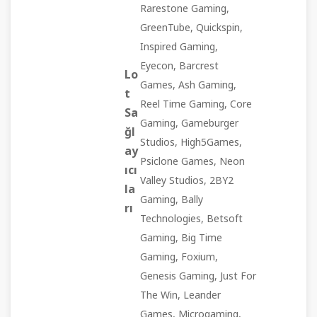
Rarestone Gaming,
GreenTube, Quickspin,
Inspired Gaming,
Eyecon, Barcrest
Lo
Games, Ash Gaming,
t
Reel Time Gaming, Core
Sa
Gaming, Gameburger
ğl
Studios, High5Games,
ay
Psiclone Games, Neon
ıcı
Valley Studios, 2BY2
la
Gaming, Bally
rı
Technologies, Betsoft
Gaming, Big Time
Gaming, Foxium,
Genesis Gaming, Just For
The Win, Leander
Games, Microgaming,