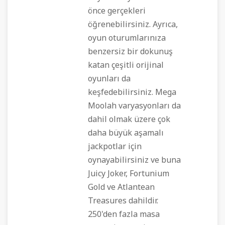
önce gerçekleri
öğrenebilirsiniz. Ayrıca,
oyun oturumlarınıza
benzersiz bir dokunuş
katan çeşitli orijinal
oyunları da
keşfedebilirsiniz. Mega
Moolah varyasyonları da
dahil olmak üzere çok
daha büyük aşamalı
jackpotlar için
oynayabilirsiniz ve buna
Juicy Joker, Fortunium
Gold ve Atlantean
Treasures dahildir.
250'den fazla masa