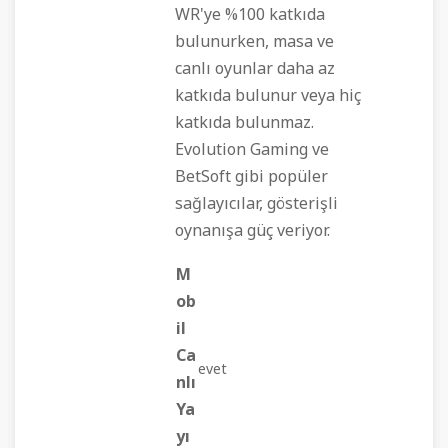
WR'ye %100 katkıda
bulunurken, masa ve
canlı oyunlar daha az
katkıda bulunur veya hiç
katkıda bulunmaz.
Evolution Gaming ve
BetSoft gibi popüler
sağlayıcılar, gösterişli
oynanışa güç veriyor.
M
ob
il
Ca
evet
nlı
Ya
yı