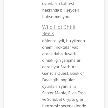
oyunların kalitesi
hakkında bir şeyden
bahsetmeliyim.
Wild Hot Chilli
Reels
eğlenceliydi, bu yüzden
önemli noktalar var,
ancak daha duyarlı
olmak için çalışmaları
gerekiyor. Starburst,
Gonzo's Quest, Book of
Dead gibi popüler
oyunların yanı sıra
Soccer Mania, Elvis Frog
ve Sohobet Crypto gibi
benzersiz seçenekler de