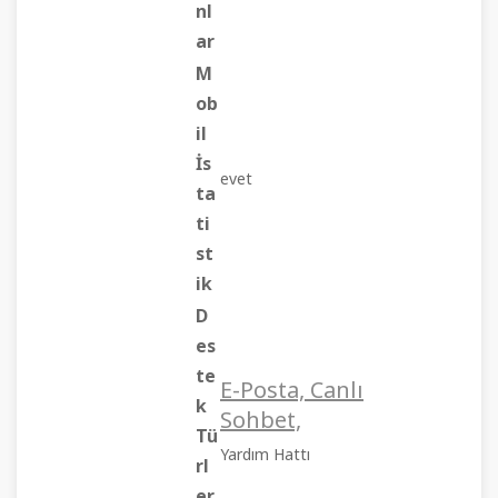
nl
ar
M
ob
il
İs
evet
ta
ti
st
ik
D
es
te
E-Posta, Canlı
k
Sohbet,
Tü
Yardım Hattı
rl
er