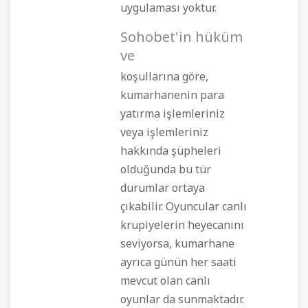
uygulaması yoktur.
Sohobet'in hüküm
ve
koşullarına göre,
kumarhanenin para
yatırma işlemleriniz
veya işlemleriniz
hakkında şüpheleri
olduğunda bu tür
durumlar ortaya
çıkabilir. Oyuncular canlı
krupiyelerin heyecanını
seviyorsa, kumarhane
ayrıca günün her saati
mevcut olan canlı
oyunlar da sunmaktadır.