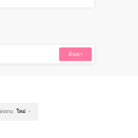
ค้นหา
รียงตาม
ใหม่