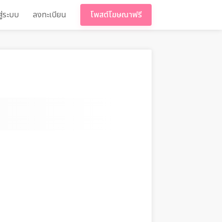
สู่ระบบ
ลงทะเบียน
โพสต์โฆษณาฟรี