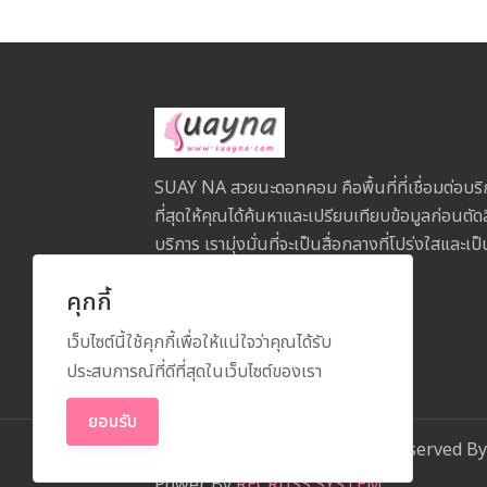
SUAY NA สวยนะดอทคอม คือพื้นที่ที่เชื่อมต่อบริ
ที่สุดให้คุณได้ค้นหาและเปรียบเทียบข้อมูลก่อนตัด
บริการ เรามุ่งมั่นที่จะเป็นสื่อกลางที่โปร่งใสและ
คุกกี้
เว็บไซต์นี้ใช้คุกกี้เพื่อให้แน่ใจว่าคุณได้รับ
ประสบการณ์ที่ดีที่สุดในเว็บไซต์ของเรา
ยอมรับ
Copyright
2026
All Rights Reserved B
Power By
RECRUSS SYSTEM