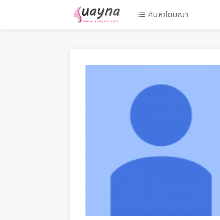
ค้นหาโฆษณา