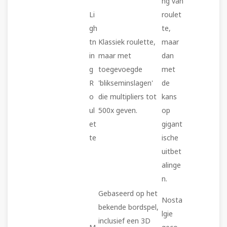
ng van
Li
roulet
gh
te,
tn
Klassiek roulette,
maar
in
maar met
dan
g
toegevoegde
met
R
'blikseminslagen'
de
o
die multipliers tot
kans
ul
500x geven.
op
et
gigant
te
ische
uitbet
alinge
n.
Gebaseerd op het
Nosta
bekende bordspel,
lgie
inclusief een 3D