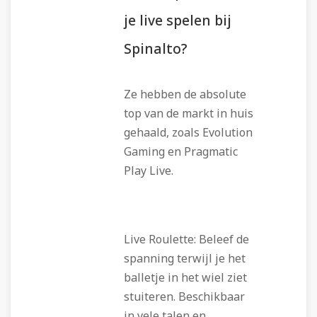
je live spelen bij
Spinalto?
Ze hebben de absolute
top van de markt in huis
gehaald, zoals Evolution
Gaming en Pragmatic
Play Live.
Live Roulette: Beleef de
spanning terwijl je het
balletje in het wiel ziet
stuiteren. Beschikbaar
in vele talen en