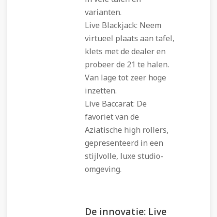
varianten.
Live Blackjack: Neem
virtueel plaats aan tafel,
klets met de dealer en
probeer de 21 te halen.
Van lage tot zeer hoge
inzetten.
Live Baccarat: De
favoriet van de
Aziatische high rollers,
gepresenteerd in een
stijlvolle, luxe studio-
omgeving.
De innovatie: Live