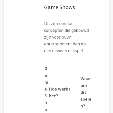
Game Shows
Dit zijn unieke
concepten die gebouwd
zijn voor puur
entertainment dan op
een gewoon gokspel.
G
a
Waar
m
om
e
Hoe werkt
dit
S
het?
spele
h
n?
o