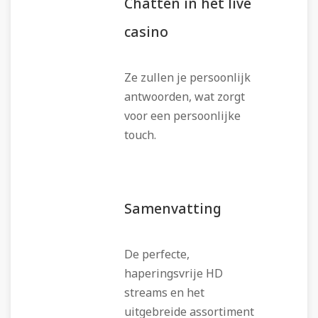
Chatten in het live
casino
Ze zullen je persoonlijk
antwoorden, wat zorgt
voor een persoonlijke
touch.
Samenvatting
De perfecte,
haperingsvrije HD
streams en het
uitgebreide assortiment