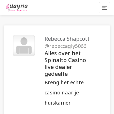
Rebecca Shapcott
@rebeccagly5066
Alles over het
Spinalto Casino
live dealer
gedeelte
Breng het echte
casino naar je
huiskamer