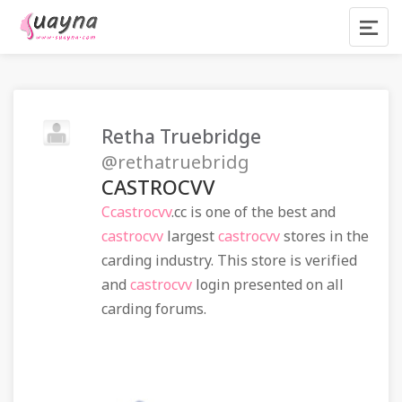
Retha Truebridge
@rethatruebridg
CASTROCVV
Ccastrocvv
.cc is one of the best and
castrocvv
largest
castrocvv
stores in the
carding industry. This store is verified
and
castrocvv
login presented on all
carding forums.