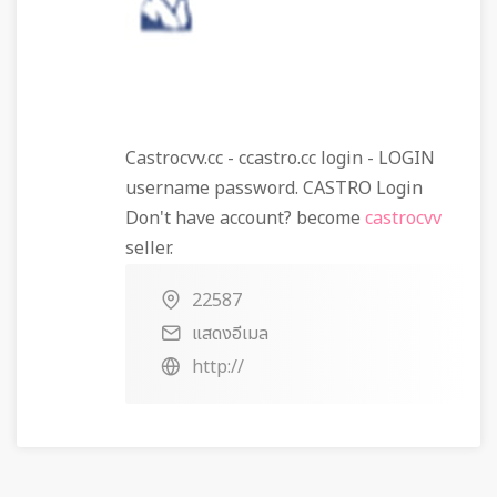
Castrocvv.cc - ccastro.cc login - LOGIN
username password. CASTRO Login
Don't have account? become
castrocvv
seller.
22587
แสดงอีเมล
http://