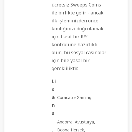
ücretsiz Sweeps Coins
ile birlikte gelir - ancak
ilk işleminizden önce
kimliğinizi doğrulamak
için basit bir KYC
kontrolüne hazırlıklı
olun, bu sosyal casinolar
için bile yasal bir
gerekliliktir.
Li
s
a
Curacao eGaming
n
s
Andorra, Avusturya,
Bosna Hersek,