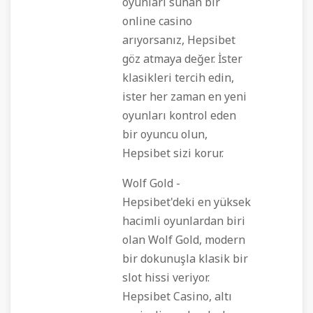
oyunları sunan bir
online casino
arıyorsanız, Hepsibet
göz atmaya değer. İster
klasikleri tercih edin,
ister her zaman en yeni
oyunları kontrol eden
bir oyuncu olun,
Hepsibet sizi korur.
Wolf Gold -
Hepsibet'deki en yüksek
hacimli oyunlardan biri
olan Wolf Gold, modern
bir dokunuşla klasik bir
slot hissi veriyor.
Hepsibet Casino, altı