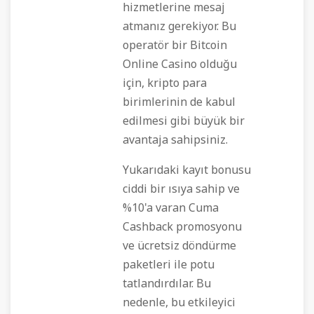
hizmetlerine mesaj
atmanız gerekiyor. Bu
operatör bir Bitcoin
Online Casino olduğu
için, kripto para
birimlerinin de kabul
edilmesi gibi büyük bir
avantaja sahipsiniz.
Yukarıdaki kayıt bonusu
ciddi bir ısıya sahip ve
%10'a varan Cuma
Cashback promosyonu
ve ücretsiz döndürme
paketleri ile potu
tatlandırdılar. Bu
nedenle, bu etkileyici