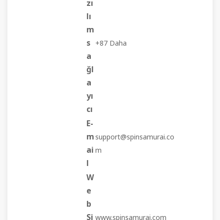
zı
lı
m
s
+87 Daha
a
ğl
a
yı
cı
E-
m
support@spinsamurai.co
ai
m
l
W
e
b
Si
www.spinsamurai.com