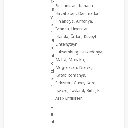
İz
Bulgaristan, Kanada,
in
Hırvatistan, Danimarka,
v
Finlandiya, Almanya,
e
İzlanda, Hindistan,
ri
İrlanda, Ürdün, Kuveyt,
le
Lihtenştayn,
n
Lüksemburg, Makedonya,
ül
Malta, Monako,
k
Moğolistan, Norveç,
el
Katar, Romanya,
e
Sırbistan, Güney Kore,
r
İsviçre, Tayland, Birleşik
Arap Emirlikleri
C
a
nl