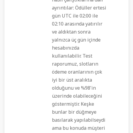
nasıl çalıştıklarına dair
ayrıntılar: Ödüller ertesi
gün UTC ile 02:00 ile
02:10 arasında yatırılır
ve aldıktan sonra
yalnızca üç gün içinde
hesabınızda
kullanılabilir. Test
raporumuz, slotların
ödeme oranlarının çok
iyi bir üst aralıkta
olduğunu ve %98'in
üzerinde olabileceğini
göstermiştir. Keşke
bunlar bir düğmeye
basılarak yapılabilseydi
ama bu konuda müşteri