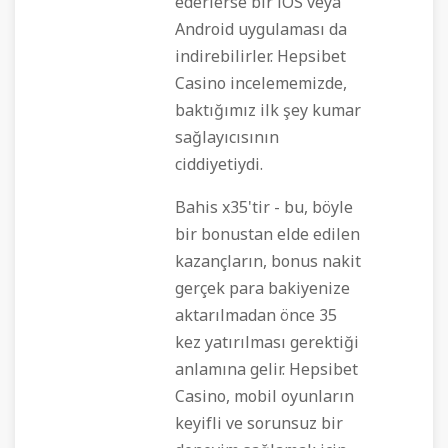
ederlerse bir iOS veya
Android uygulaması da
indirebilirler. Hepsibet
Casino incelememizde,
baktığımız ilk şey kumar
sağlayıcısının
ciddiyetiydi.
Bahis x35'tir - bu, böyle
bir bonustan elde edilen
kazançların, bonus nakit
gerçek para bakiyenize
aktarılmadan önce 35
kez yatırılması gerektiği
anlamına gelir. Hepsibet
Casino, mobil oyunların
keyifli ve sorunsuz bir