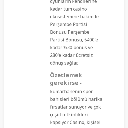
oyunların kendilerine
kadar tüm casino
ekosistemine hakimdir.
Perşembe Partisi
Bonusu Perşembe
Partisi Bonusu, ₺400'e
kadar %30 bonus ve
280'e kadar ücretsiz
dönüş sağlar.
Özetlemek
gerekirse -
kumarhanenin spor
bahisleri bölümü harika
fırsatlar sunuyor ve çok
çeşitli etkinlikleri
kapsıyor. Casino, kişisel