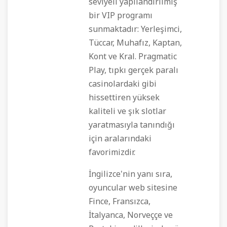
seviyeli yapılandırılmış
bir VIP programı
sunmaktadır: Yerleşimci,
Tüccar, Muhafız, Kaptan,
Kont ve Kral. Pragmatic
Play, tıpkı gerçek paralı
casinolardaki gibi
hissettiren yüksek
kaliteli ve şık slotlar
yaratmasıyla tanındığı
için aralarındaki
favorimizdir.
İngilizce'nin yanı sıra,
oyuncular web sitesine
Fince, Fransızca,
İtalyanca, Norveççe ve