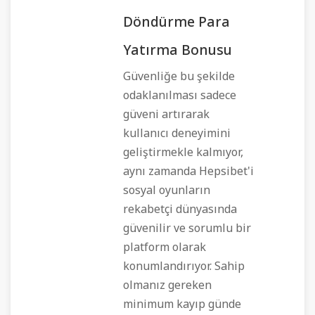
Döndürme Para
Yatırma Bonusu
Güvenliğe bu şekilde
odaklanılması sadece
güveni artırarak
kullanıcı deneyimini
geliştirmekle kalmıyor,
aynı zamanda Hepsibet'i
sosyal oyunların
rekabetçi dünyasında
güvenilir ve sorumlu bir
platform olarak
konumlandırıyor. Sahip
olmanız gereken
minimum kayıp günde