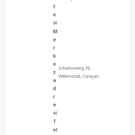
t
e
si
M
e
r
k
e
Scharlooweg 39,
z
Willemstad,
Curaçao
a
d
r
e
si
T
el