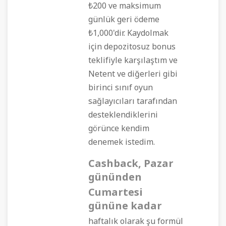
₺200 ve maksimum
günlük geri ödeme
₺1,000'dir. Kaydolmak
için depozitosuz bonus
teklifiyle karşılaştım ve
Netent ve diğerleri gibi
birinci sınıf oyun
sağlayıcıları tarafından
desteklendiklerini
görünce kendim
denemek istedim.
Cashback, Pazar
gününden
Cumartesi
gününe kadar
haftalık olarak şu formül