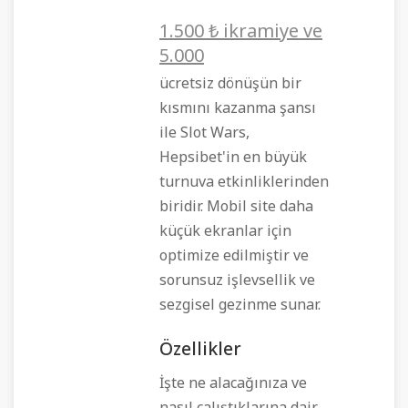
1.500 ₺ ikramiye ve
5.000
ücretsiz dönüşün bir
kısmını kazanma şansı
ile Slot Wars,
Hepsibet'in en büyük
turnuva etkinliklerinden
biridir. Mobil site daha
küçük ekranlar için
optimize edilmiştir ve
sorunsuz işlevsellik ve
sezgisel gezinme sunar.
Özellikler
İşte ne alacağınıza ve