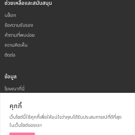
ช่วยเหลือและสนับสนุน
บล็อก
ข้อความรับรอง
คำถามที่พบบ่อย
ความคิดเห็น
ติดต่อ
ข้อมูล
โฆษณาที่นี่
แผนผังเว็บไซต์
คุกกี้
เว็บไซต์นี้ใช้คุกกี้เพื่อให้แน่ใจว่าคุณได้รับประสบการณ์ที่ดีที่สุด
ในเว็บไซต์ของเรา
Copyright
2026
All Rights Reserved By
SUAY NA