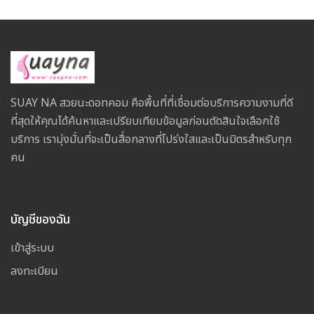
SUAY NA สวยนะดอทคอม คือพื้นที่ที่เชื่อมต่อบริการความงามที่ดี
ที่สุดให้คุณได้ค้นหาและเปรียบเทียบข้อมูลก่อนตัดสินใจเลือกใช้
บริการ เรามุ่งมั่นที่จะเป็นสื่อกลางที่โปร่งใสและเป็นมิตรสำหรับทุก
คน
บัญชีของฉัน
เข้าสู่ระบบ
ลงทะเบียน