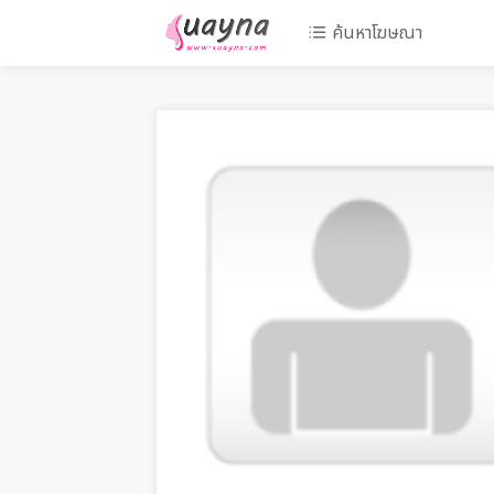
ค้นหาโฆษณา