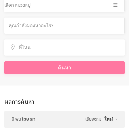
เลือก หมวดหมู่
ค้นหา
ผลการค้นหา
0 พบโฆษณา
เรียงตาม
ใหม่