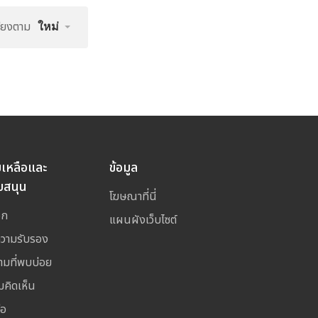
รียงตาม
ใหม่
ยเหลือและ
ข้อมูล
บสนุน
โฆษณาที่นี่
อก
แผนผังเว็บไซต์
ความรับรอง
ามที่พบบ่อย
มคิดเห็น
่อ