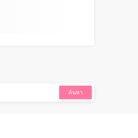
ค้นหา