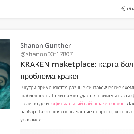
เข้า
Shanon Gunther
@shanon00f17807
KRAKEN maketplace: карта бол
проблема кракен
Внутри применяются разные синтаксические схемы
шаблонность. Если важно удаётся применить эти 
Если по делу:
официальный сайт кракен онион
. Д
разбор. Также пояснены частые вопросы, которые
условиях.