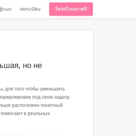
สู่ระบบ
ลงทะเบียน
โพสต์โฆษณาฟรี
ьшая, но не
, для того чтобы уменьшить
формулировки под свою задачу.
альше расположен понятный
 помогают в реальных