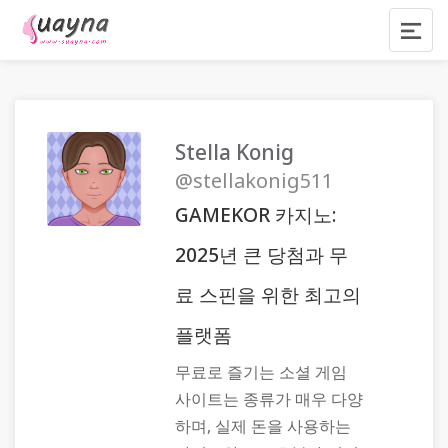
Stella Konig
@stellakonig511
GAMEKOR 카지노:
2025년 큰 당첨과 무
료 스핀을 위한 최고의
플랫폼
무료로 즐기는 소셜 게임
사이트는 종류가 매우 다양
하며, 실제 돈을 사용하는