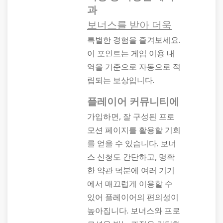
과
보너스를 받아 더욱
특별한 경험을 즐겨보세요.
이 포인트는 게임 이용 내
역을 기준으로 자동으로 적
립되는 보상입니다.
플레이어 커뮤니티에
가입하면, 잘 구성된 프로
모션 페이지를 활용할 기회
를 얻을 수 있습니다. 보너
스 신청도 간단하고, 명확
한 약관 덕분에 여러 기기
에서 매끄럽게 이용할 수
있어 플레이어의 편의성이
높아집니다. 보너스와 프로