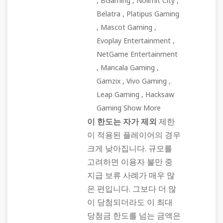
, BGaming , Nolimit City ,
Belatra , Platipus Gaming
, Mascot Gaming ,
Evoplay Entertainment ,
NetGame Entertainment
, Mancala Gaming ,
Gamzix , Vivo Gaming ,
Leap Gaming , Hacksaw
Gaming Show More
이 한도는 자가 제외
제한
이 적용된 플레이어의 경우
크게 낮아집니다. 규모를
고려하면 이용자 불만 중
지급 보류 사례가 매우 많
은 편입니다. 그보다 더 많
이 당첨되더라도 이 최대
당첨금 한도를 넘는 금액은