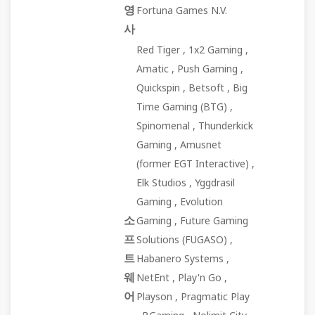
영
Fortuna Games N.V.
사
Red Tiger , 1x2 Gaming ,
Amatic , Push Gaming ,
Quickspin , Betsoft , Big
Time Gaming (BTG) ,
Spinomenal , Thunderkick
Gaming , Amusnet
(former EGT Interactive) ,
Elk Studios , Yggdrasil
Gaming , Evolution
소
Gaming , Future Gaming
프
Solutions (FUGASO) ,
트
Habanero Systems ,
웨
NetEnt , Play'n Go ,
어
Playson , Pragmatic Play