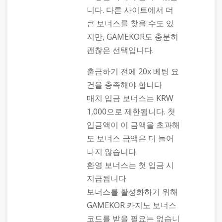
니다. 다른 사이트에서 더
큰 보너스를 찾을 수도 있
지만, GAMEKOR도 충분히
괜찮은 선택입니다.
출금하기 전에 20x 베팅 요
건을 충족해야 합니다
매치 입금 보너스는 KRW
1,000으로 제한됩니다. 첫
입금액이 이 금액을 초과해
도 보너스 금액은 더 늘어
나지 않습니다.
환영 보너스는 첫 입금 시
지급됩니다
보너스를 활성화하기 위해
GAMEKOR 카지노 보너스
코드를 받을 필요는 없습니