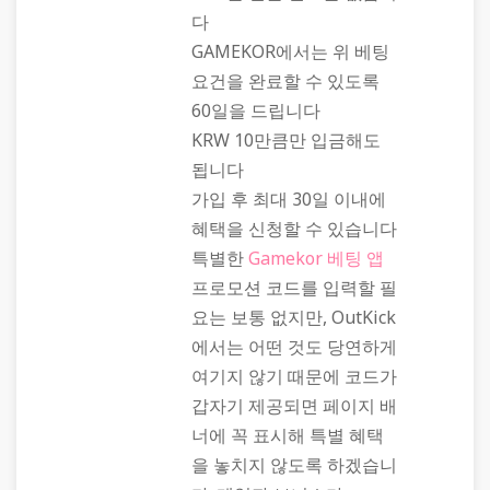
다
GAMEKOR에서는 위 베팅
요건을 완료할 수 있도록
60일을 드립니다
KRW 10만큼만 입금해도
됩니다
가입 후 최대 30일 이내에
혜택을 신청할 수 있습니다
특별한
Gamekor 베팅 앱
프로모션 코드를 입력할 필
요는 보통 없지만, OutKick
에서는 어떤 것도 당연하게
여기지 않기 때문에 코드가
갑자기 제공되면 페이지 배
너에 꼭 표시해 특별 혜택
을 놓치지 않도록 하겠습니