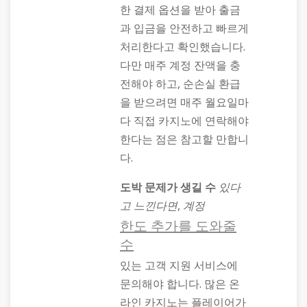
한 결제 옵션을 받아 출금
과 입금을 안전하고 빠르게
처리한다고 확인했습니다.
다만 매주 계정 잔액을 충
전해야 하고, 순손실 환급
을 받으려면 매주 월요일마
다 직접 카지노에 연락해야
한다는 점은 참고할 만합니
다.
도박 문제가 생길 수
있다
고 느낀다면, 계정
한도 추가를 도와줄
수
있는 고객 지원 서비스에
문의해야 합니다. 많은 온
라인 카지노는 플레이어가