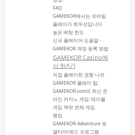
영상:
FAQ
GAMEKOR에서는 모바일
플레이가 최우선입니다
높은 베팅 한도
신규 플레이어 도움말 -
GAMEKOR 계정 등록 방법
GAMEKOR Casino에
서 9년간
직접 플레이한 경험 나의
GAMEKOR 플레이 팁:
GAMEKOR.com의 최신 온
라인 카지노 게임: 테이블
게임 잭팟 전체 게임
뱅킹
GAMEKOR Adventure 로
열티/리워드 프로그램