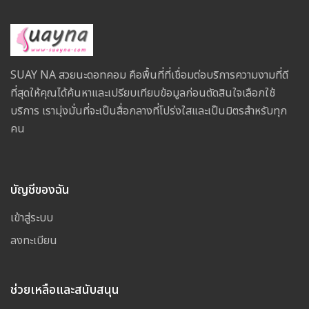
SUAY NA สวยนะดอทคอม คือพื้นที่ที่เชื่อมต่อบริการความงามที่ดี
ที่สุดให้คุณได้ค้นหาและเปรียบเทียบข้อมูลก่อนตัดสินใจเลือกใช้
บริการ เรามุ่งมั่นที่จะเป็นสื่อกลางที่โปร่งใสและเป็นมิตรสำหรับทุก
คน
บัญชีของฉัน
เข้าสู่ระบบ
ลงทะเบียน
ช่วยเหลือและสนับสนุน