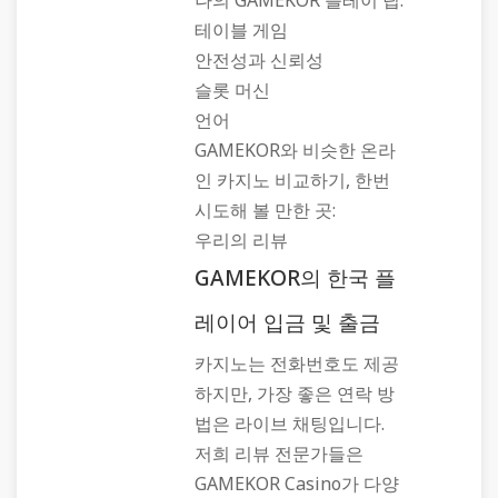
나의 GAMEKOR 플레이 팁:
테이블 게임
안전성과 신뢰성
슬롯 머신
언어
GAMEKOR와 비슷한 온라
인 카지노 비교하기, 한번
시도해 볼 만한 곳:
우리의 리뷰
GAMEKOR의 한국 플
레이어 입금 및 출금
카지노는 전화번호도 제공
하지만, 가장 좋은 연락 방
법은 라이브 채팅입니다.
저희 리뷰 전문가들은
GAMEKOR Casino가 다양