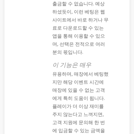
출금할 수 없습니다. 예상
하셨듯이, 이런 베팅은 웹
사이트에서 바로 하거나 무
료로 다운로드할 수 있는
앱을 통해 이용할 수 있으
며, 선택은 전적으로 여러
분의 몫입니다.
이 기능은 매우
유용하며, 매장에서 베팅했
지만 해당 이벤트 시간에
매장에 있을 수 없는 고객
에게 특히 도움이 됩니다.
플레이가 더 이상 재미를
주지 않는다고 느껴지면,
고객 지원에 문의해 한 번
에 입금할 수 있는 금액을