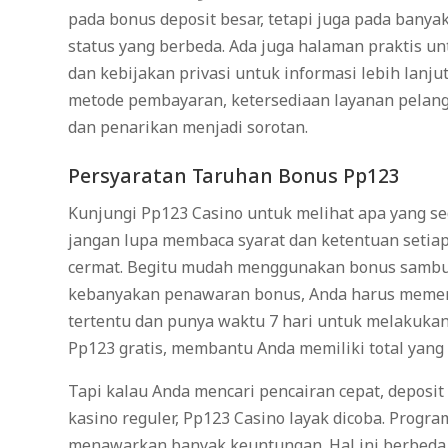
pada bonus deposit besar, tetapi juga pada bany
status yang berbeda. Ada juga halaman praktis u
dan kebijakan privasi untuk informasi lebih lanju
metode pembayaran, ketersediaan layanan pelang
dan penarikan menjadi sorotan.
Persyaratan Taruhan Bonus Pp123
Kunjungi Pp123 Casino untuk melihat apa yang se
jangan lupa membaca syarat dan ketentuan setia
cermat. Begitu mudah menggunakan bonus sambuta
kebanyakan penawaran bonus, Anda harus memen
tertentu dan punya waktu 7 hari untuk melakukan
Pp123 gratis, membantu Anda memiliki total yang
Tapi kalau Anda mencari pencairan cepat, deposi
kasino reguler, Pp123 Casino layak dicoba. Progra
menawarkan banyak keuntungan. Hal ini berbeda 