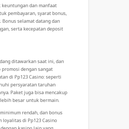
ak keuntungan dan manfaat
ntuk pembayaran, syarat bonus,
t. Bonus selamat datang dan
gan, serta kecepatan deposit
dang ditawarkan saat ini, dan
p promosi dengan sangat
n di Pp123 Casino: seperti
uhi persyaratan taruhan
nya. Paket juga bisa mencakup
 lebih besar untuk bermain.
t minimum rendah, dan bonus
m loyalitas di Pp123 Casino
dengan kasino lain yang