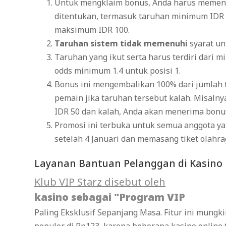
Untuk mengklaim bonus, Anda harus memenu
ditentukan, termasuk taruhan minimum IDR
maksimum IDR 100.
Taruhan sistem tidak memenuhi
syarat un
Taruhan yang ikut serta harus terdiri dari m
odds minimum 1.4 untuk posisi 1.
Bonus ini mengembalikan 100% dari jumlah
pemain jika taruhan tersebut kalah. Misaln
IDR 50 dan kalah, Anda akan menerima bonus
Promosi ini terbuka untuk semua anggota y
setelah 4 Januari dan memasang tiket olahr
Layanan Bantuan Pelanggan di Kasino 
Klub VIP Starz disebut oleh
kasino sebagai "Program VIP
Paling Eksklusif Sepanjang Masa. Fitur ini mungki