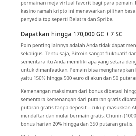
permainan meja virtual favorit bagi para pemain. D
kasino ramah kripto ini menawarkan pilihan besar
penyedia top seperti Belatra dan Spribe.
Dapatkan hingga 170,000 GC + 7 SC
Poin penting lainnya adalah Anda tidak dapat m
sekaligus. Tentu saja, Bitcoin sangat fluktuatif dan
sementara itu Anda memiliki apa yang setara den
untuk dimanfaatkan. Pemain bisa mengharapkan 
yaitu 150% hingga 500 euro di akun dan 50 putaran
Kemenangan maksimum dari bonus dibatasi hingga
sementara kemenangan dari putaran gratis dibata
putaran gratis tanpa deposit—cukup masukkan 
mendaftar dan mulai bermain gratis. Chunin (100
bonus harian 20% hingga dan 350 putaran gratis.