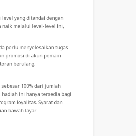
 level yang ditandai dengan
naik melalui level-level ini,
nda perlu menyelesaikan tugas
n promosi di akun pemain
oran berulang.
 sebesar 100% dari jumlah
 hadiah ini hanya tersedia bagi
ogram loyalitas. Syarat dan
ian bawah layar.