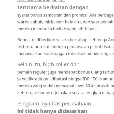
Dari sisi kekurangan, ini
terutama berkaitan dengan
syarat bonus sambutan dan promosi. Ada berbagai
warna sabuk, mirip seni bela diri, dan saat pemain 
mereka membuka hadiah yang lebih baik.
Bonus ini diberikan secara bertahap, sehingga A
tertentu untuk membuka penawaran penuh. Bagia
menawarkan keuntungan ini untuk mendorong set
Selain itu, high roller dan
pemain reguler juga mendapat bonus ulang tahun
yang dikreditkan, dibatasi hingga IDR 150. Namun,
mereka yang sudah mencapai level 60 ke atas di pr
ketentuan bonus dijelaskan secara lengkap di bag
Program loyalitas perusahaan
ini tidak hanya didasarkan