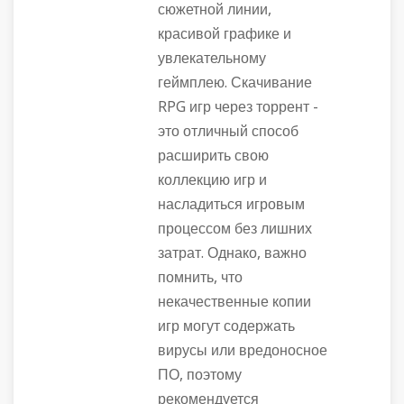
сюжетной линии,
красивой графике и
увлекательному
геймплею. Скачивание
RPG игр через торрент -
это отличный способ
расширить свою
коллекцию игр и
насладиться игровым
процессом без лишних
затрат. Однако, важно
помнить, что
некачественные копии
игр могут содержать
вирусы или вредоносное
ПО, поэтому
рекомендуется