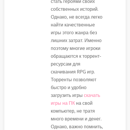
стать героями своих
собственных историй.
Однако, не всегда легко
найти качественные
игры этого жанра без
лишних затрат. Именно
поэтому многие игроки
обращаются к торрент-
ресурсам для
скачивания RPG игр.
Торренты позволяют
быстро и удобно
загрузить игры
скачать
игры на ПК
на свой
компьютер, не тратя
много времени и денег.
Однако, важно помнить,