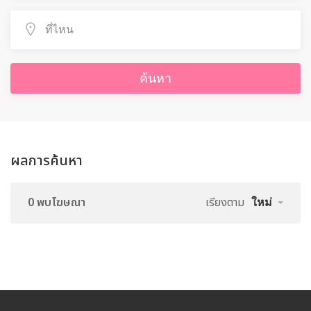
ค้นหา
ผลการค้นหา
0 พบโฆษณา
เรียงตาม
ใหม่