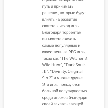
игрокам выбирать свой
путь и принимать
решения, которые будут
влиять на развитие
сюжета и исход игры.
Благодаря торрентам,
вы можете скачать
самые популярные и
качественные RPG игры,
такие как "The Witcher 3:
Wild Hunt", "Dark Souls
III", "Divinity: Original
Sin 2" и многие другие.
Эти игры пользуются
большой популярностью
среди игроков благодаря
своей захватывающей