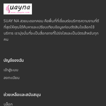
SUAY NA สวยนะดอทคอม คือพื้นที่ที่เชื่อมต่อบริการความงามที่ดี
ที่สุดให้คุณได้ค้นหาและเปรียบเทียบข้อมูลก่อนตัดสินใจเลือกใช้
บริการ เรามุ่งมั่นที่จะเป็นสื่อกลางที่โปร่งใสและเป็นมิตรสำหรับทุก
คน
บัญชีของฉัน
เข้าสู่ระบบ
ลงทะเบียน
ช่วยเหลือและสนับสนุน
บล็อก