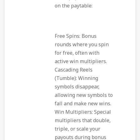
on the paytable:
Free Spins: Bonus
rounds where you spin
for free, often with
active win multipliers.
Cascading Reels
(Tumble): Winning
symbols disappear,
allowing new symbols to
fall and make new wins.
Win Multipliers: Special
multipliers that double,
triple, or scale your
payouts during bonus