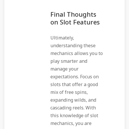
Final Thoughts
on Slot Features
Ultimately,
understanding these
mechanics allows you to
play smarter and
manage your
expectations. Focus on
slots that offer a good
mix of free spins,
expanding wilds, and
cascading reels. With
this knowledge of slot
mechanics, you are