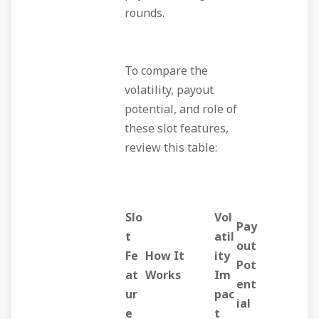
rounds.
To compare the
volatility, payout
potential, and role of
these slot features,
review this table:
Slo
Vol
Pay
t
atil
out
Fe
How It
ity
Pot
at
Works
Im
ent
ur
pac
ial
e
t