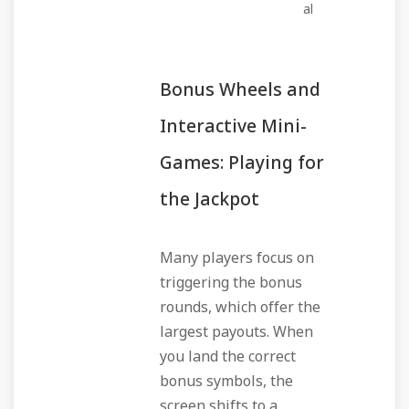
al
Bonus Wheels and
Interactive Mini-
Games: Playing for
the Jackpot
Many players focus on
triggering the bonus
rounds, which offer the
largest payouts. When
you land the correct
bonus symbols, the
screen shifts to a