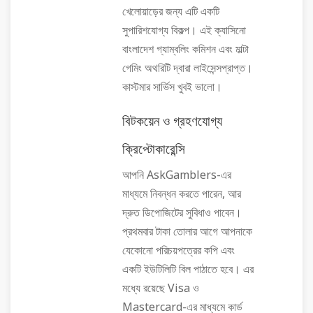
খেলোয়াড়ের জন্য এটি একটি
সুপারিশযোগ্য বিকল্প। এই ক্যাসিনো
বাংলাদেশ গ্যাম্বলিং কমিশন এবং মাল্টা
গেমিং অথরিটি দ্বারা লাইসেন্সপ্রাপ্ত।
কাস্টমার সার্ভিস খুবই ভালো।
বিটকয়েন ও গ্রহণযোগ্য
ক্রিপ্টোকারেন্সি
আপনি AskGamblers-এর
মাধ্যমে নিবন্ধন করতে পারেন, আর
দ্রুত ডিপোজিটের সুবিধাও পাবেন।
প্রথমবার টাকা তোলার আগে আপনাকে
যেকোনো পরিচয়পত্রের কপি এবং
একটি ইউটিলিটি বিল পাঠাতে হবে। এর
মধ্যে রয়েছে Visa ও
Mastercard-এর মাধ্যমে কার্ড