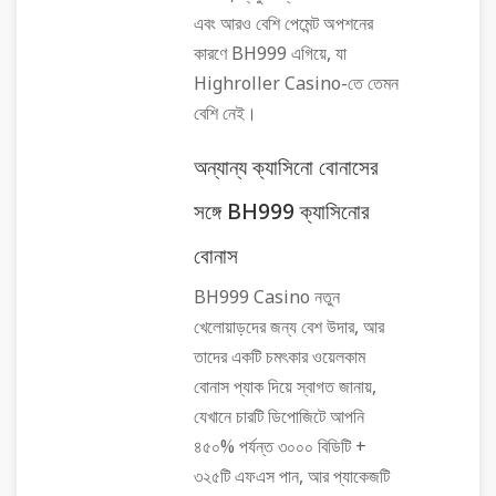
এবং আরও বেশি পেমেন্ট অপশনের
কারণে BH999 এগিয়ে, যা
Highroller Casino-তে তেমন
বেশি নেই।
অন্যান্য ক্যাসিনো বোনাসের
সঙ্গে BH999 ক্যাসিনোর
বোনাস
BH999 Casino নতুন
খেলোয়াড়দের জন্য বেশ উদার, আর
তাদের একটি চমৎকার ওয়েলকাম
বোনাস প্যাক দিয়ে স্বাগত জানায়,
যেখানে চারটি ডিপোজিটে আপনি
৪৫০% পর্যন্ত ৩০০০ বিডিটি +
৩২৫টি এফএস পান, আর প্যাকেজটি