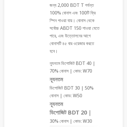
জন্য 2,000 BDT T পর্যন্ত
100% বোনাস এবং 100টি ফ্রি
স্পিন পাওয়া যায়। বোনাস থেকে
সর্বোচ্চ ABDT 150 পাওয়া যেতে
পারে, এবং উত্তোলনের আগে
বোনাসটি ৪৫ বার ওয়েজার করতে
হবে।
ন্যূনতম ডিপোজিট BDT 40 |
70% বোনাস | কোড: W70
ন্যূনতম
ডিপোজিট BDT 30 | 50%
বোনাস | কোড: W50
ন্যূনতম
ডিপোজিট BDT 20 |
30% বোনাস | কোড: W30