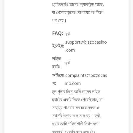
প্ল্যাটফর্মেও তাদের অ্যাকাউন্ট আছে,
যা খেলোয়াড়দের যোগাযোগের বিকল্প
পথ দেয়।
FAQ:
হ্যাঁ
support@bizzocasino
ইমেইল:
.com
লাইভ
হ্যাঁ
চ্যাট:
অভিযো
complaints@bizzocas
গ:
ino.com
মূল পৃষ্ঠার নিচে আমি তাদের লাইভ
চ্যাটের একটি লিংক পেয়েছিলাম, যা
সাহায্য পাওয়ার সবচেয়ে দ্রুত ও
সরাসরি উপায় বলে মনে হয়। হ্যাঁ,
প্ল্যাটফর্মটি শক্তিশালী নিরাপত্তা
ব্যবস্থা ব্যবহার করে এবং বৈধ