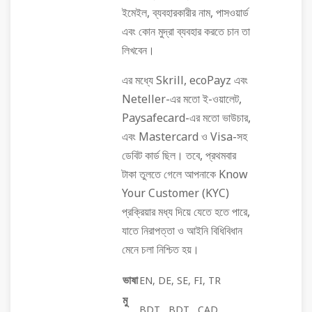
ইমেইল, ব্যবহারকারীর নাম, পাসওয়ার্ড
এবং কোন মুদ্রা ব্যবহার করতে চান তা
লিখবেন।
এর মধ্যে Skrill, ecoPayz এবং
Neteller-এর মতো ই-ওয়ালেট,
Paysafecard-এর মতো ভাউচার,
এবং Mastercard ও Visa-সহ
ডেবিট কার্ড ছিল। তবে, প্রথমবার
টাকা তুলতে গেলে আপনাকে Know
Your Customer (KYC)
প্রক্রিয়ার মধ্য দিয়ে যেতে হতে পারে,
যাতে নিরাপত্তা ও আইনি বিধিবিধান
মেনে চলা নিশ্চিত হয়।
ভাষা
EN, DE, SE, FI, TR
মু
BDT , BDT , CAD