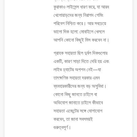
কুরাকাও লাইসেন্স ধারণ করে, যা আরব
খেলোয়াড়দের জন্য নিরাপদ গেমিং
পরিবেশ নিশ্চিত করে। আর সবচেয়ে
ভালো দিক হলো: মোবাইলে খেললে
আপনি কোনো কিছুই মিস করবেন না।
গ্রাহক সহায়তা ছিল দুর্বল দিকগুলোর
একটি, কারণ সাড়া দিতে দেরি হয় এবং
লাইভ চ্যাটের অপশন নেই—যা
তাৎক্ষণিক সহায়তা দরকার এমন
ব্যবহারকারীদের জন্য বড় অসুবিধা।
কোনো কিছু জানতে চাইলে বা
অভিযোগ জানাতে চাইলে কীভাবে
সহায়তা এজেন্টের সঙ্গে যোগাযোগ
করবেন, তা জানা সবসময়ই
গুরুত্বপূর্ণ।