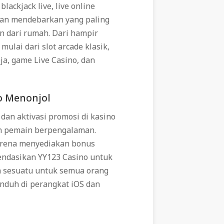
lackjack live, live online
an mendebarkan yang paling
 dari rumah. Dari hampir
lai dari slot arcade klasik,
ja, game Live Casino, dan
o Menonjol
 dan aktivasi promosi di kasino
n pemain berpengalaman.
arena menyediakan bonus
endasikan YY123 Casino untuk
 sesuatu untuk semua orang
unduh di perangkat iOS dan