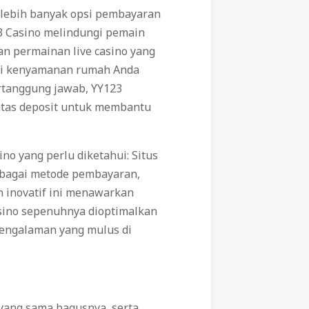
n lebih banyak opsi pembayaran
3 Casino melindungi pemain
an permainan live casino yang
ri kenyamanan rumah Anda
rtanggung jawab, YY123
batas deposit untuk membantu
no yang perlu diketahui: Situs
bagai metode pembayaran,
n inovatif ini menawarkan
asino sepenuhnya dioptimalkan
pengalaman yang mulus di
yang sama bagusnya, serta