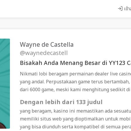
เข้า
Wayne de Castella
@waynedecastell
Bisakah Anda Menang Besar di YY123 Ca
Nikmati lobi beragam permainan dealer live casin
yang andal. Perpustakaan game terus bertambah,
dari 6000 game, meski kami menghitung sedikit di
Dengan lebih dari 133 judul
yang beragam, kasino ini memastikan ada sesuatu
memiliki situs web yang dioptimalkan untuk mobil
yang bisa diunduh serta kompatibel di semua per