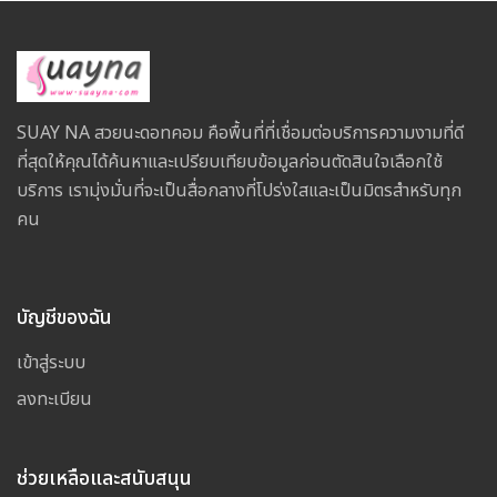
SUAY NA สวยนะดอทคอม คือพื้นที่ที่เชื่อมต่อบริการความงามที่ดี
ที่สุดให้คุณได้ค้นหาและเปรียบเทียบข้อมูลก่อนตัดสินใจเลือกใช้
บริการ เรามุ่งมั่นที่จะเป็นสื่อกลางที่โปร่งใสและเป็นมิตรสำหรับทุก
คน
บัญชีของฉัน
เข้าสู่ระบบ
ลงทะเบียน
ช่วยเหลือและสนับสนุน