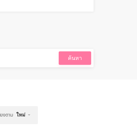
ค้นหา
รียงตาม
ใหม่