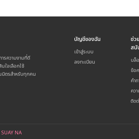
บัญชีของฉัน
ช่ว
สนั
เข้าสู่ระบบ
การความงามที่ดี
บล็
ลงทะเบียน
สินใจเลือกใช้
ข้อ
เป็นมิตรสำหรับทุกคน
คำถ
ควา
ติดต
y
SUAY NA