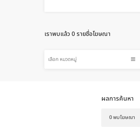
เราพบแล้ว 0 รายชื่อโฆษณา
เลือก หมวดหมู่
ผลการค้นหา
0 พบโฆษณา