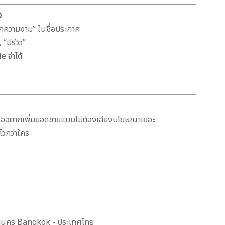
O
ลินิกความงาม” ในชื่อประกาศ
“มีรีวิว”
le จำได้
รืออยากเพิ่มยอดขายแบบไม่ต้องเสียงบโฆษณาเยอะ
้ไวกว่าใคร
านคร Bangkok - ประเทศไทย