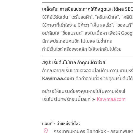
เคล็ดลับ: การเขียนประกาศให้ดึงดูดและได้ผล SE
ใช้คีย์เวิร์ดเช่น “เซรั่มลดฝ้า”, “ครีมหน้าใส”, “ค
ใช้ภาษาที่เข้าใจง่าย มีคำว่า “เห็นผลเร็ว”, “ของแท้”, 
อย่าลืมใส่ “ชื่อแบรนด์” ลงในเนื้อหา เพื่อให้ Goog
มีภาพประกอบคมชัด ไม่เบลอ ไม่ซ้ำใคร
ถ้ามีเว็บไซต์ หรือเพจหลัก ใส่ลิงก์กลับไปด้วย
สรุป: เริ่มต้นไม่ยาก ถ้าคุณมีตัวช่วย
ถ้าคุณอยากเริ่มขายของออนไลน์ด้านความงาม ห
Kawmaa.com
คือคำตอบที่จะช่วยคุณเริ่มต้นได
อย่ารอให้แบรนด์ของคุณหายไปในความเงียบ!
เริ่มโปรโมทฟรีตอนนี้เลยที่ ➤
Kawmaa.com
แผนที่ - ตำแหน่งที่ตั้ง :
กรุงเทพมหานคร Bangkok - กรุงเทพมห