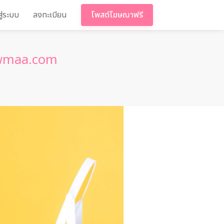
สู่ระบบ
ลงทะเบียน
โพสต์โฆษณาฟรี
Kawmaa.com