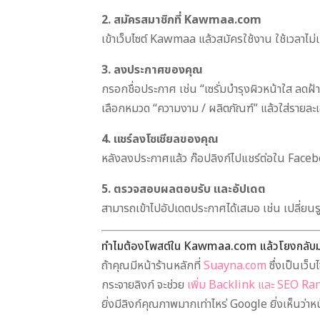
2. สมัครสมาชิกที่ Kawmaa.com
เข้าเว็บไซต์ Kawmaa แล้วสมัครใช้งาน ใช้เวลาไม่เ
3. ลงประกาศของคุณ
กรอกชื่อประกาศ เช่น “เซรั่มบำรุงผิวหน้าใส ลดฝ้
เลือกหมวด “ความงาม / ผลิตภัณฑ์” แล้วใส่รายละ
4. แชร์ลงโซเชียลของคุณ
หลังลงประกาศแล้ว ก๊อปลิงก์ไปแชร์ต่อใน Faceb
5. ตรวจสอบผลตอบรับ และอัปเดต
สามารถเข้าไปอัปเดตประกาศได้เสมอ เช่น เปลี่ยนรูป
ทำไมต้องโพสต์ใน Kawmaa.com แล้วโยงกลับม
ถ้าคุณมีหน้าร้านหลักที่
Suayna.com
ซึ่งเป็นเว็
กระจายลิงก์ จะช่วย
เพิ่ม Backlink และ SEO Ra
ยิ่งมีลิงก์คุณภาพมากเท่าไหร่ Google ยิ่งเห็นว่าห