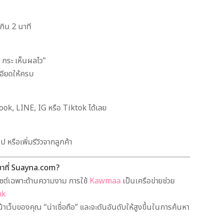
กิน 2 นาที
า กระ เห็นผลไว”
เอียดให้ครบ
ook, LINE, IG หรือ Tiktok ได้เลย
 หรือเพิ่มรีวิวจากลูกค้า
าที่ Suayna.com?
บไซต์เฉพาะด้านความงาม การใช้
Kawmaa
เป็นเครือข่ายช่วย
nk
น้าเว็บของคุณ “น่าเชื่อถือ” และจะดันอันดับให้สูงขึ้นในการค้นหา