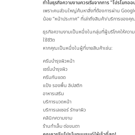
ทำไมธุรกิจความงามควรเริ่มจากการ "โปรโมทออน
เพราะคนส่วนใหญ่ค้นหาสิ่งที่ต้องการผ่าน Google 
น้อย “หน้าประกาศ” ที่เล่าถึงสินค้า/บริการของคุ
ธุรกิจความงามเป็นหนึ่งในกลุ่มที่ผู้บริโภคให้ค
ใช้ชีวิต
หากคุณเป็นหนึ่งในผู้ที่ขายสินค้าเช่น:
ครีมบำรุงผิวหน้า
เซรั่มบำรุงผิว
ครีมกันแดด
แป้ง รองพื้น ลิปสติก
อาหารเสริม
บริการนวดหน้า
บริการเลเซอร์ รักษาผิว
คลินิกความงาม
ร้านทำเล็บ ต่อขนตา
คุณควรรีบโปรโมทแบรนด์ให้เร็วที่สุด!