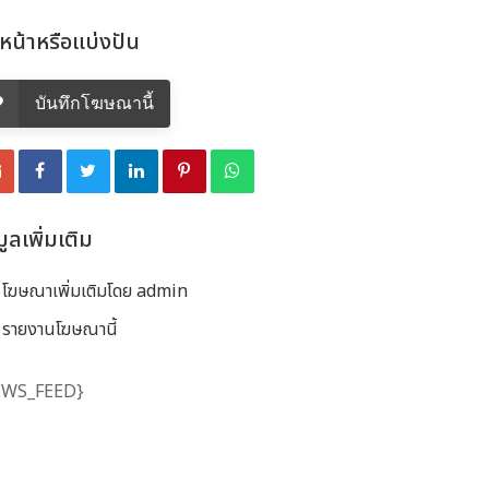
นหน้าหรือแบ่งปัน
บันทึกโฆษณานี้
มูลเพิ่มเติม
โฆษณาเพิ่มเติมโดย admin
รายงานโฆษณานี้
EWS_FEED}